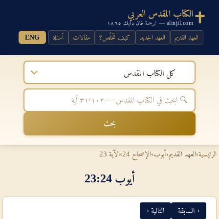
الكتاب المقدس العربي
alinjil.com — ترجمة فان دايك ١٨٦٥
العهد القديم
العهد الجديد
كيف تَخْلُص؟
مقالات
أسئلة
ENG
كل الكتاب المقدس
بحث
الرئيسية
›
العهد القديم
›
أيوب
›
الإصحاح 24
›
الآية 23
أيوب 24‏:‏23
‹ السابقة
التالية ›