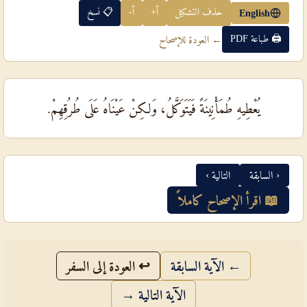
حذف التشكيل
أ+
أ-
📋 نسخ
English
🖨 طباعة PDF
← العودة للإصحاح
يُعْطِيهِ طُمَأْنِينَةً فَيَتَوَكَّلُ، وَلكِنْ عَيْنَاهُ عَلَى طُرُقِهِمْ.
‹ السابقة
التالية ›
📖 اقرأ الإصحاح كاملاً
← الآية السابقة
↩ العودة إلى السفر
الآية التالية →