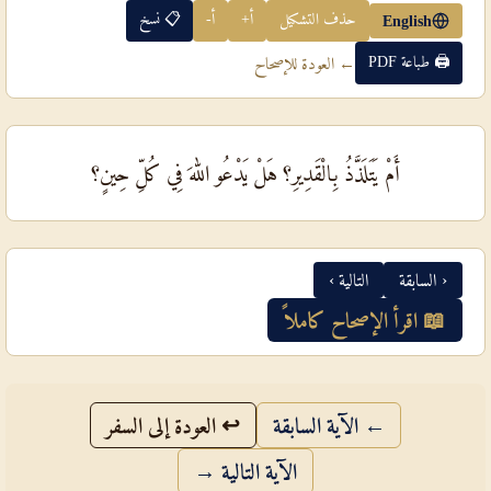
حذف التشكيل
أ+
أ-
📋 نسخ
English
🖨 طباعة PDF
← العودة للإصحاح
أَمْ يَتَلَذَّذُ بِالْقَدِيرِ؟ هَلْ يَدْعُو اللهَ فِي كُلِّ حِينٍ؟
‹ السابقة
التالية ›
📖 اقرأ الإصحاح كاملاً
← الآية السابقة
↩ العودة إلى السفر
الآية التالية →