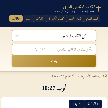
الكتاب المقدس العربي
alinjil.com — ترجمة فان دايك ١٨٦٥
العهد القديم
العهد الجديد
كيف تَخْلُص؟
مقالات
أسئلة
ENG
كل الكتاب المقدس
بحث
الرئيسية
›
العهد القديم
›
أيوب
›
الإصحاح 27
›
الآية 10
أيوب 27‏:‏10
‹ السابقة
التالية ›