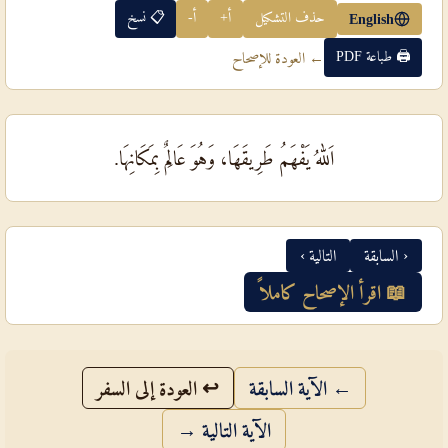
حذف التشكيل
أ+
أ-
📋 نسخ
English
🖨 طباعة PDF
← العودة للإصحاح
اَللهُ يَفْهَمُ طَرِيقَهَا، وَهُوَ عَالِمٌ بِمَكَانِهَا.
‹ السابقة
التالية ›
📖 اقرأ الإصحاح كاملاً
← الآية السابقة
↩ العودة إلى السفر
الآية التالية →