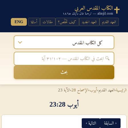
الكتاب المقدس العربي
alinjil.com — ترجمة فان دايك ١٨٦٥
العهد القديم
العهد الجديد
كيف تَخْلُص؟
مقالات
أسئلة
ENG
كل الكتاب المقدس
بحث
الرئيسية
›
العهد القديم
›
أيوب
›
الإصحاح 28
›
الآية 23
أيوب 28‏:‏23
‹ السابقة
التالية ›