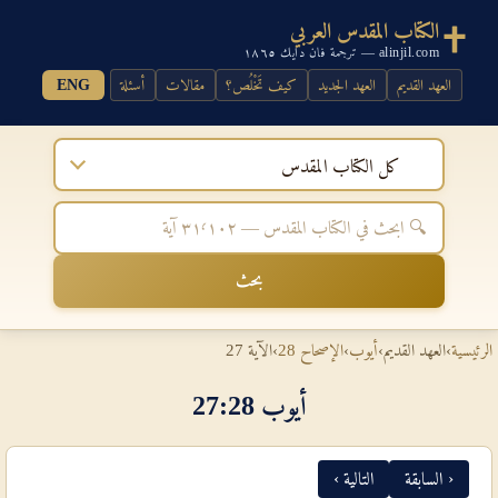
الكتاب المقدس العربي
alinjil.com — ترجمة فان دايك ١٨٦٥
العهد القديم
العهد الجديد
كيف تَخْلُص؟
مقالات
أسئلة
ENG
كل الكتاب المقدس
بحث
الرئيسية
›
العهد القديم
›
أيوب
›
الإصحاح 28
›
الآية 27
أيوب 28‏:‏27
‹ السابقة
التالية ›