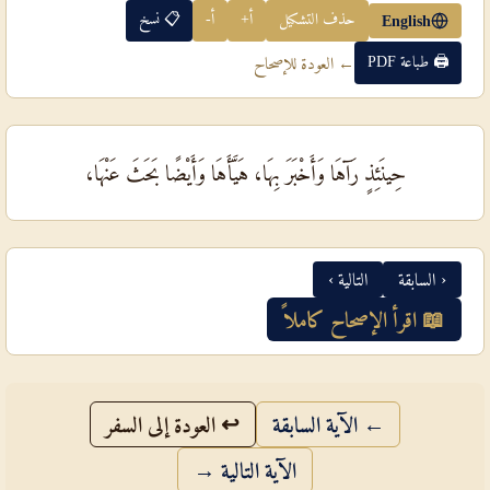
حذف التشكيل
أ+
أ-
📋 نسخ
English
🖨 طباعة PDF
← العودة للإصحاح
حِينَئِذٍ رَآهَا وَأَخْبَرَ بِهَا، هَيَّأَهَا وَأَيْضًا بَحَثَ عَنْهَا،
‹ السابقة
التالية ›
📖 اقرأ الإصحاح كاملاً
← الآية السابقة
↩ العودة إلى السفر
الآية التالية →