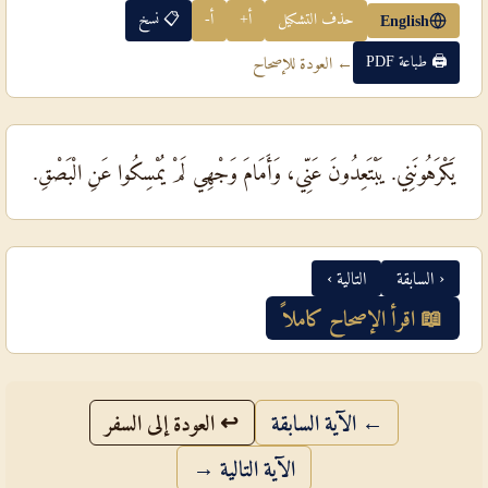
حذف التشكيل
أ+
أ-
📋 نسخ
English
🖨 طباعة PDF
← العودة للإصحاح
يَكْرَهُونَنِي. يَبْتَعِدُونَ عَنِّي، وَأَمَامَ وَجْهِي لَمْ يُمْسِكُوا عَنِ الْبَصْقِ.
‹ السابقة
التالية ›
📖 اقرأ الإصحاح كاملاً
← الآية السابقة
↩ العودة إلى السفر
الآية التالية →