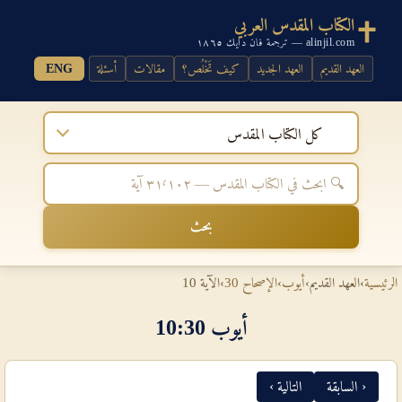
الكتاب المقدس العربي
alinjil.com — ترجمة فان دايك ١٨٦٥
العهد القديم
العهد الجديد
كيف تَخْلُص؟
مقالات
أسئلة
ENG
كل الكتاب المقدس
بحث
الرئيسية
›
العهد القديم
›
أيوب
›
الإصحاح 30
›
الآية 10
أيوب 30‏:‏10
‹ السابقة
التالية ›