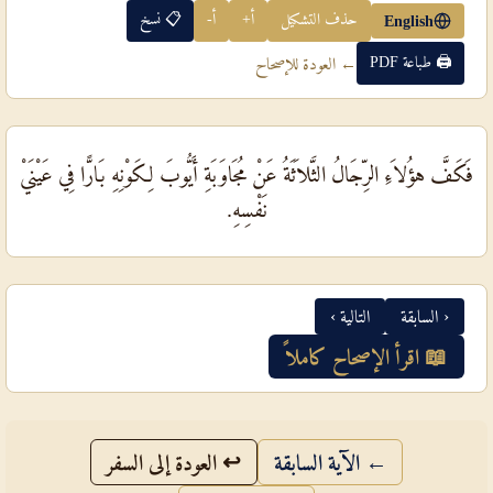
حذف التشكيل
أ+
أ-
📋 نسخ
English
🖨 طباعة PDF
← العودة للإصحاح
فَكَفَّ هؤُلاَءِ الرِّجَالُ الثَّلاَثَةُ عَنْ مُجَاوَبَةِ أَيُّوبَ لِكَوْنِهِ بَارًّا فِي عَيْنَيْ
نَفْسِهِ.
‹ السابقة
التالية ›
📖 اقرأ الإصحاح كاملاً
← الآية السابقة
↩ العودة إلى السفر