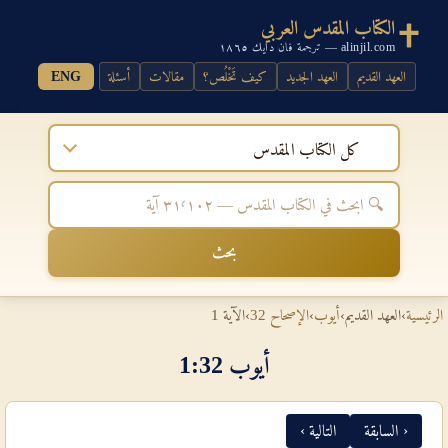
الكتاب المقدس العربي
alinjil.com — ترجمة فان دايك ١٨٦٥
العهد القديم
العهد الجديد
كيف تَخْلُص؟
مقالات
أسئلة
ENG
كل الكتاب المقدس
بحث
الرئيسية
›
العهد القديم
›
أيوب
›
الإصحاح 32
›
الآية 1
أيوب 32‏:‏1
‹ السابقة
التالية ›