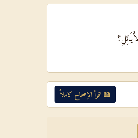
َيَائِلِ؟
📖 اقرأ الإصحاح كاملاً