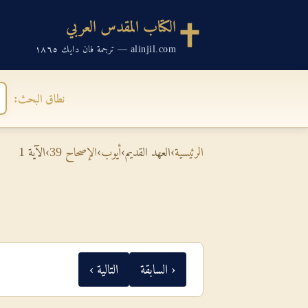
الكتاب المقدس العربي
alinjil.com — ترجمة فان دايك ١٨٦٥
نطاق البحث:
الرئيسية
›
العهد القديم
›
أيوب
›
الإصحاح 39
›
الآية 1
‹ السابقة
التالية ›