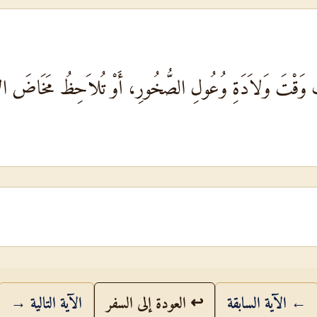
ُ وَقْتَ وَلاَدَةِ وُعُولِ الصُّخُورِ، أَوْ تُلاَحِظُ مَخَاضَ الأ
← الآية السابقة
↩ العودة إلى السفر
الآية التالية →