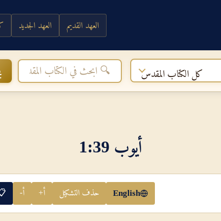
العهد القديم
العهد الجديد
كي
ب
كل الكتاب المقدس
أيوب 39‏:‏1
حذف التشكيل
أ+
أ-
📋
English