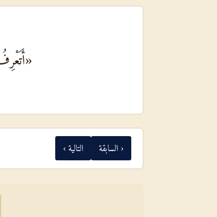
«أَتَعْرِف
‹ السابقة
التالية ›