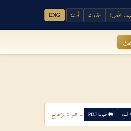
ف تَخْلُص؟
مقالات
أسئلة
ENG
حث
 نسخ
🖨 طباعة PDF
← العودة للإصحاح