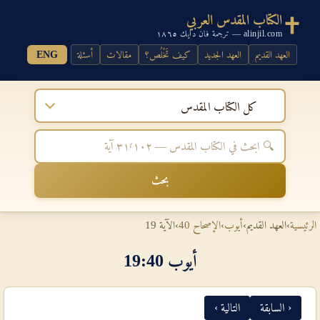
الكتاب المقدس العربي
alinjil.com — ترجمة فان دايك ١٨٦٥
العهد القديم
العهد الجديد
كيف تَخْلُص؟
مقالات
أسئلة
ENG
كل الكتاب المقدس
بحث
الرئيسية
›
العهد القديم
›
أيوب
›
الإصحاح 40
›
الآية 19
أيوب 40‏:‏19
‹ السابقة
التالية ›