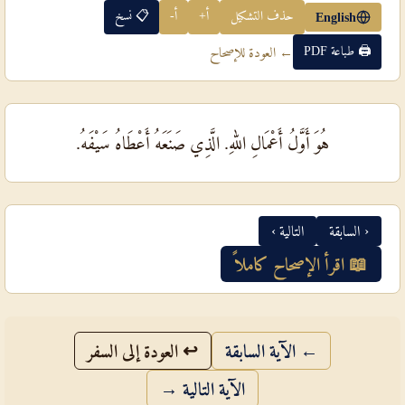
حذف التشكيل
أ+
أ-
📋 نسخ
English
🖨 طباعة PDF
← العودة للإصحاح
هُوَ أَوَّلُ أَعْمَالِ اللهِ. الَّذِي صَنَعَهُ أَعْطَاهُ سَيْفَهُ.
‹ السابقة
التالية ›
📖 اقرأ الإصحاح كاملاً
← الآية السابقة
↩ العودة إلى السفر
الآية التالية →