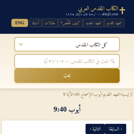
الكتاب المقدس العربي
alinjil.com — ترجمة فان دايك ١٨٦٥
العهد القديم
العهد الجديد
كيف تَخْلُص؟
مقالات
أسئلة
ENG
كل الكتاب المقدس
بحث
الرئيسية
›
العهد القديم
›
أيوب
›
الإصحاح 40
›
الآية 9
أيوب 40‏:‏9
‹ السابقة
التالية ›