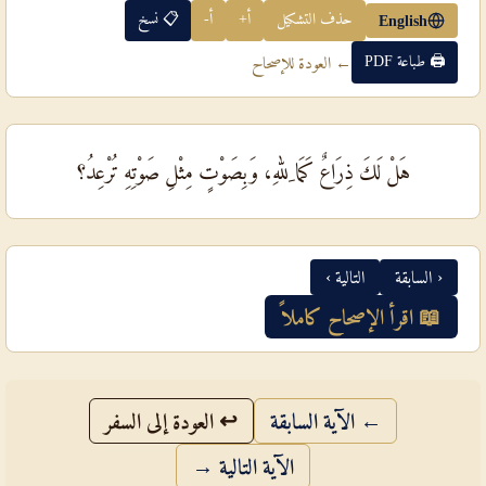
حذف التشكيل
أ+
أ-
📋 نسخ
English
🖨 طباعة PDF
← العودة للإصحاح
هَلْ لَكَ ذِرَاعٌ كَمَا ِللهِ، وَبِصَوْتٍ مِثْلِ صَوْتِهِ تُرْعِدُ؟
‹ السابقة
التالية ›
📖 اقرأ الإصحاح كاملاً
← الآية السابقة
↩ العودة إلى السفر
الآية التالية →