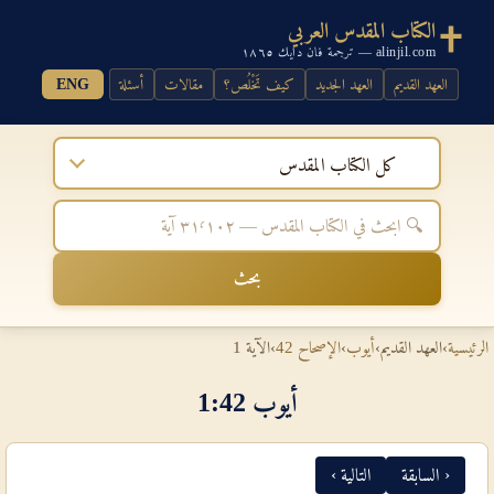
الكتاب المقدس العربي
alinjil.com — ترجمة فان دايك ١٨٦٥
العهد القديم
العهد الجديد
كيف تَخْلُص؟
مقالات
أسئلة
ENG
كل الكتاب المقدس
بحث
الرئيسية
›
العهد القديم
›
أيوب
›
الإصحاح 42
›
الآية 1
أيوب 42‏:‏1
‹ السابقة
التالية ›