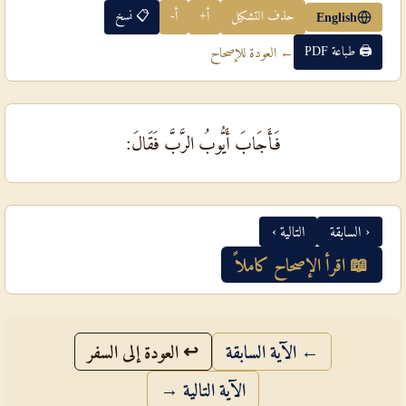
حذف التشكيل
أ+
أ-
📋 نسخ
English
🖨 طباعة PDF
← العودة للإصحاح
فَأَجَابَ أَيُّوبُ الرَّبَّ فَقَالَ:
‹ السابقة
التالية ›
📖 اقرأ الإصحاح كاملاً
← الآية السابقة
↩ العودة إلى السفر
الآية التالية →