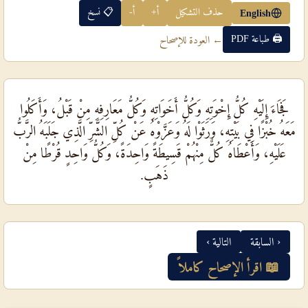
حذف التشكيل
أ+
أ-
📋 نسخ
English
🖨 طباعة PDF
← العودة للإصحاح
فَجَاءَ إِلَيْهِ كُلُّ إِخْوَتِهِ وَكُلُّ أَخَوَاتِهِ وَكُلُّ مَعَارِفِهِ مِنْ قَبْلُ، وَأَكَلُوا
مَعَهُ خُبْزًا فِي بَيْتِهِ، وَرَثَوْا لَهُ وَعَزَّوْهُ عَنْ كُلِّ الشَّرِّ الَّذِي جَلَبَهُ الرَّبُّ
عَلَيْهِ، وَأَعْطَاهُ كُلٌّ مِنْهُمْ قَسِيطَةً وَاحِدَةً، وَكُلُّ وَاحِدٍ قُرْطًا مِنْ
ذَهَبٍ.
‹ السابقة
التالية ›
📖 اقرأ الإصحاح كاملاً