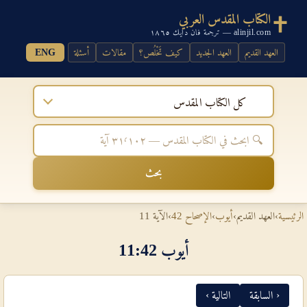
الكتاب المقدس العربي
alinjil.com — ترجمة فان دايك ١٨٦٥
العهد القديم
العهد الجديد
كيف تَخْلُص؟
مقالات
أسئلة
ENG
كل الكتاب المقدس
بحث
الرئيسية
›
العهد القديم
›
أيوب
›
الإصحاح 42
›
الآية 11
أيوب 42‏:‏11
‹ السابقة
التالية ›