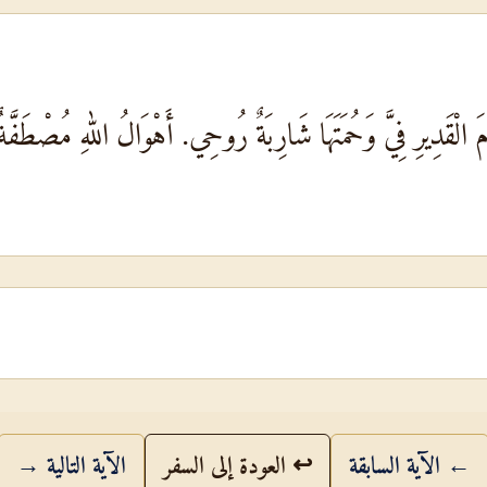
مَ الْقَدِيرِ فِيَّ وَحُمَتَهَا شَارِبَةٌ رُوحِي. أَهْوَالُ اللهِ مُصْطَفّ
← الآية السابقة
↩ العودة إلى السفر
الآية التالية →