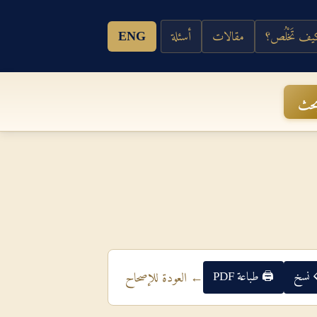
ف تَخْلُص؟
مقالات
أسئلة
ENG
حث
 نسخ
🖨 طباعة PDF
← العودة للإصحاح