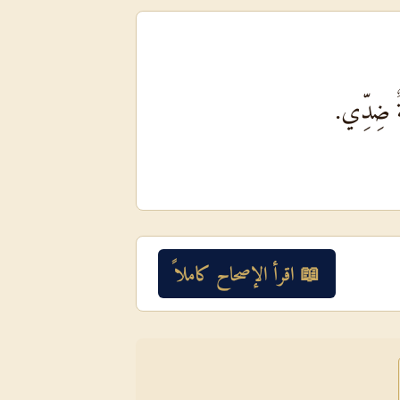
َةٌ ضِدِّي.
📖 اقرأ الإصحاح كاملاً