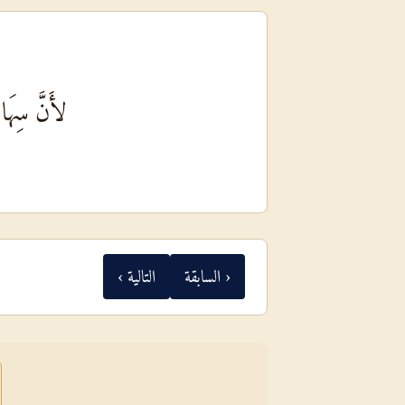
لأَنَّ سِهَا
‹ السابقة
التالية ›