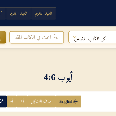
العهد القديم
العهد الجديد
كي
ب
كل الكتاب المقدس
أيوب 6‏:‏4
حذف التشكيل
أ+
أ-
📋
English