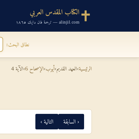
الكتاب المقدس العربي
alinjil.com — ترجمة فان دايك ١٨٦٥
نطاق البحث:
الرئيسية
›
العهد القديم
›
أيوب
›
الإصحاح 6
›
الآية 4
‹ السابقة
التالية ›