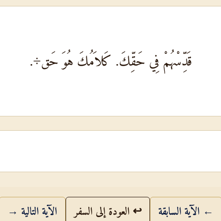
قَدِّسْهُمْ فِي حَقِّكَ. كَلاَمُكَ هُوَ حَق÷.
← الآية السابقة
↩ العودة إلى السفر
الآية التالية →