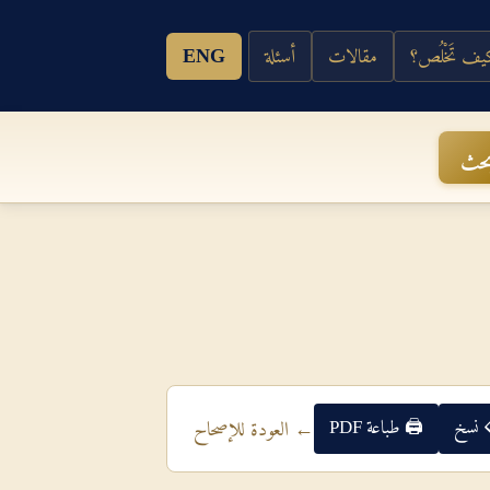
ف تَخْلُص؟
مقالات
أسئلة
ENG
حث
 نسخ
🖨 طباعة PDF
← العودة للإصحاح