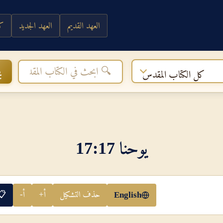
العهد القديم
العهد الجديد
كي
ب
كل الكتاب المقدس
يوحنا 17‏:‏17
حذف التشكيل
أ+
أ-
📋
English