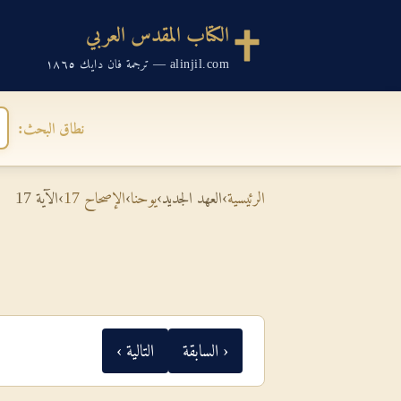
الكتاب المقدس العربي
alinjil.com — ترجمة فان دايك ١٨٦٥
نطاق البحث:
الرئيسية
›
العهد الجديد
›
يوحنا
›
الإصحاح 17
›
الآية 17
‹ السابقة
التالية ›