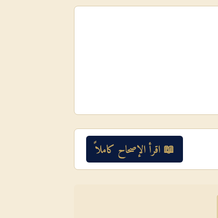
📖 اقرأ الإصحاح كاملاً