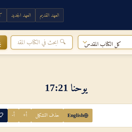
العهد القديم
العهد الجديد
كي
ب
كل الكتاب المقدس
يوحنا 21‏:‏17
حذف التشكيل
أ+
أ-
📋
English