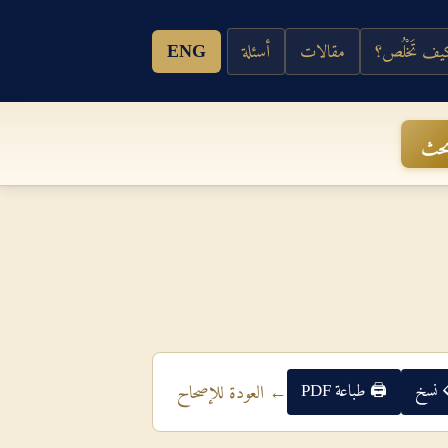
ف تَخْلُص؟
مقالات
أسئلة
ENG
حث
 نسخ
🖨 طباعة PDF
← العودة للإصحاح