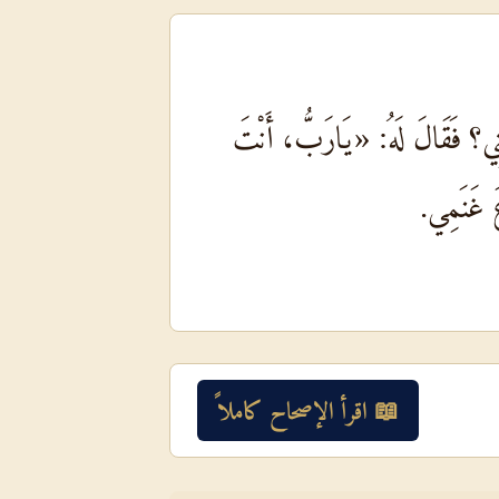
ِبُّنِي؟ فَقَالَ لَهُ: «يَارَبُّ، أَنْتَ
عَ غَنَمِي.
📖 اقرأ الإصحاح كاملاً