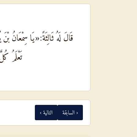
قَالَ لَهُ ثَالِثَةً:«يَا سِمْعَانُ بْنَ 
تَعْلَمُ كُل
‹ السابقة
التالية ›