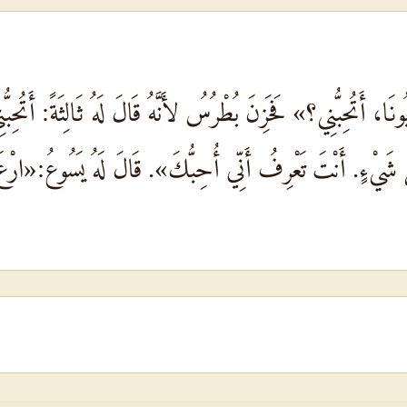
يُونَا، أَتُحِبُّنِي؟» فَحَزِنَ بُطْرُسُ لأَنَّهُ قَالَ لَهُ ثَالِثَةً: أَتُح
َّ شَيْءٍ. أَنْتَ تَعْرِفُ أَنِّي أُحِبُّكَ». قَالَ لَهُ يَسُوعُ:«ارْ