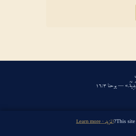
دِيَّةُ.» — يوحنا ‏٣‏:‏١٦‏
المزيد · Learn more