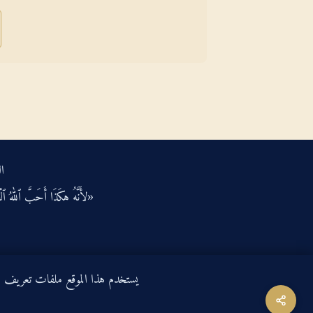
ال
«لأَنَّهُ هكَذَا أَحَبَّ ٱللهُ ٱلْعَ
يستخدم هذا الموقع ملفات تعريف الارتباط لتحسين ت