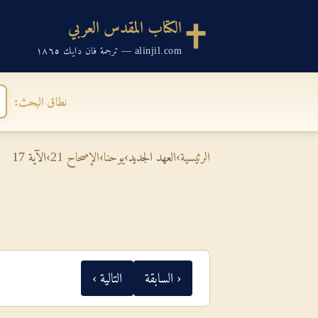
الكتاب المقدس العربي
alinjil.com — ترجمة فان دايك ١٨٦٥
نطاق البحث:
الرئيسية
›
العهد الجديد
›
يوحنا
›
الإصحاح 21
›
الآية 17
‹ السابقة
التالية ›