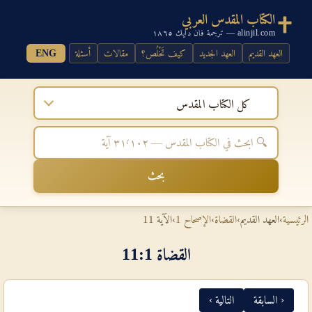
الكتاب المقدس العربي
alinjil.com — ترجمة فان دايك ١٨٦٥
العهد القديم
العهد الجديد
كيف تَخْلُص؟
مقالات
أسئلة
ENG
كل الكتاب المقدس
بحث
الرئيسية
›
العهد القديم
›
القضاة
›
الإصحاح 1
›
الآية 11
القضاة 1‏:‏11
‹ السابقة
التالية ›