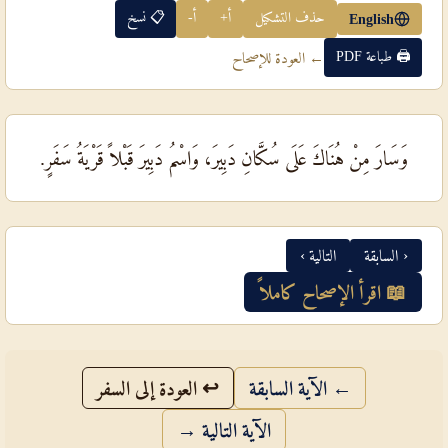
حذف التشكيل
أ+
أ-
📋 نسخ
English
🖨 طباعة PDF
← العودة للإصحاح
وَسَارَ مِنْ هُنَاكَ عَلَى سُكَّانِ دَبِيرَ، وَاسْمُ دَبِيرَ قَبْلاً قَرْيَةُ سَفَرٍ.
‹ السابقة
التالية ›
📖 اقرأ الإصحاح كاملاً
← الآية السابقة
↩ العودة إلى السفر
الآية التالية →