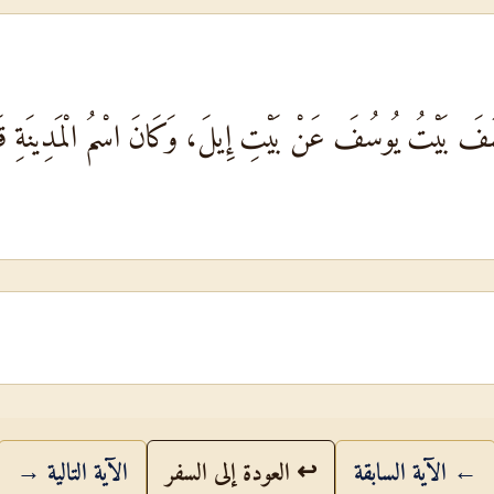
فَ بَيْتُ يُوسُفَ عَنْ بَيْتِ إِيلَ، وَكَانَ اسْمُ الْمَدِينَةِ قَبْ
← الآية السابقة
↩ العودة إلى السفر
الآية التالية →