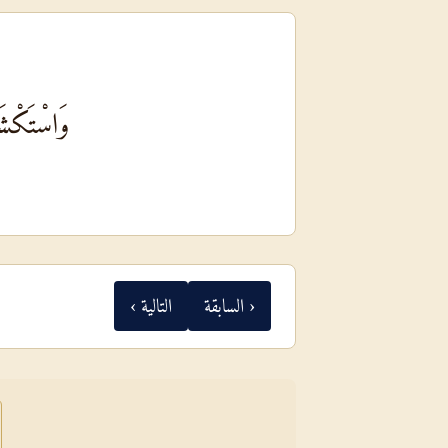
وَاسْتَكْشَ
‹ السابقة
التالية ›