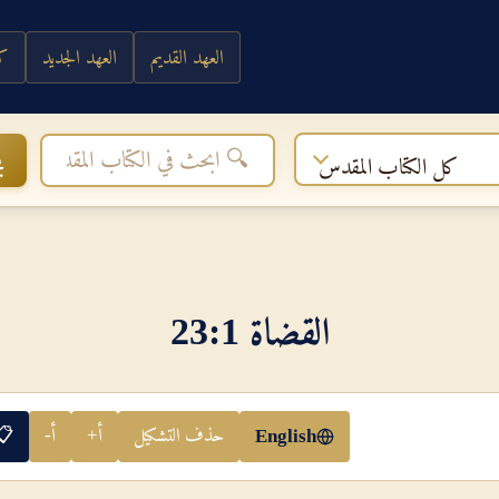
العهد القديم
العهد الجديد
كي
ب
كل الكتاب المقدس
القضاة 1‏:‏23
حذف التشكيل
أ+
أ-
📋
English