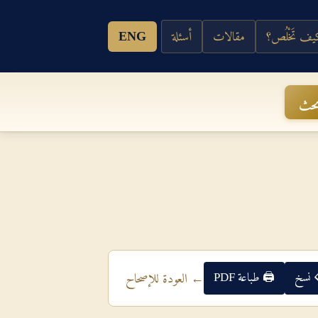
ف تَخْلُص؟
مقالات
أسئلة
ENG
حث
 نسخ
🖨 طباعة PDF
← العودة للإصحاح