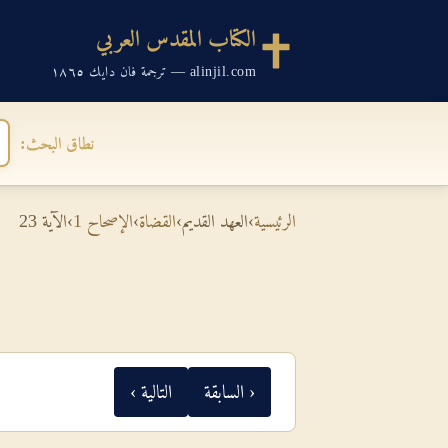
الكتاب المقدس العربي
alinjil.com — ترجمة فان دايك ١٨٦٥
نطاق البحث:
الرئيسية
›
العهد القديم
›
القضاة
›
الإصحاح 1
›
الآية 23
‹ السابقة
التالية ›