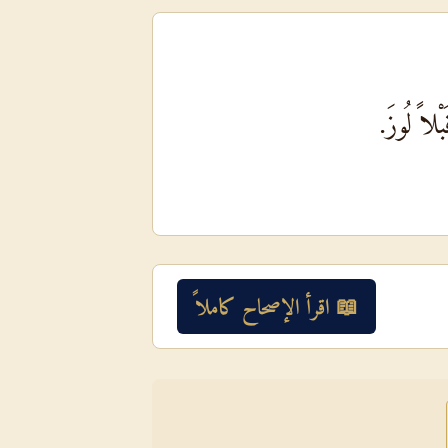
لاً لُوزَ.
📖 اقرأ الإصحاح كاملاً