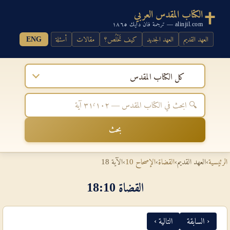
الكتاب المقدس العربي
alinjil.com — ترجمة فان دايك ١٨٦٥
العهد القديم
العهد الجديد
كيف تَخْلُص؟
مقالات
أسئلة
ENG
كل الكتاب المقدس
بحث
الرئيسية
›
العهد القديم
›
القضاة
›
الإصحاح 10
›
الآية 18
القضاة 10‏:‏18
‹ السابقة
التالية ›