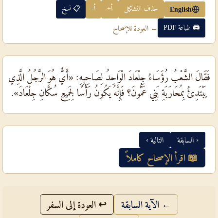
حذف التشكيل
أ+
أ-
📋 نسخ
English
🖨 طباعة PDF
← العودة للإصحاح
فَقَالَ الشَّعْبُ رُؤَسَاءُ جِلْعَادَ الْوَاحِدُ لِصَاحِبِهِ: «أَيٌّ هُوَ الرَّجُلُ الَّذِي
يَبْتَدِئُ بِمُحَارَبَةِ بَنِي عَمُّونَ؟ فَإِنَّهُ يَكُونُ رَأْسًا لِجَمِيعِ سُكَّانِ جِلْعَادَ».
‹ السابقة
التالية ›
📖 اقرأ الإصحاح كاملاً
← الآية السابقة
↩ العودة إلى السفر