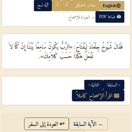
حذف التشكيل
أ+
أ-
📋 نسخ
English
🖨 طباعة PDF
← العودة للإصحاح
فَقَالَ شُيُوخُ جِلْعَادَ لِيَفْتَاحَ: «الرَّبُّ يَكُونُ سَامِعًا بَيْنَنَا إِنْ كُنَّا لاَ
نَفْعَلُ هكَذَا حَسَبَ كَلاَمِكَ».
‹ السابقة
التالية ›
📖 اقرأ الإصحاح كاملاً
← الآية السابقة
↩ العودة إلى السفر