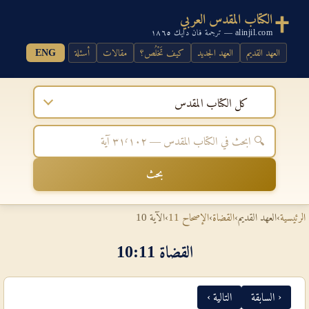
الكتاب المقدس العربي
alinjil.com — ترجمة فان دايك ١٨٦٥
العهد القديم
العهد الجديد
كيف تَخْلُص؟
مقالات
أسئلة
ENG
كل الكتاب المقدس
بحث
الرئيسية
›
العهد القديم
›
القضاة
›
الإصحاح 11
›
الآية 10
القضاة 11‏:‏10
‹ السابقة
التالية ›