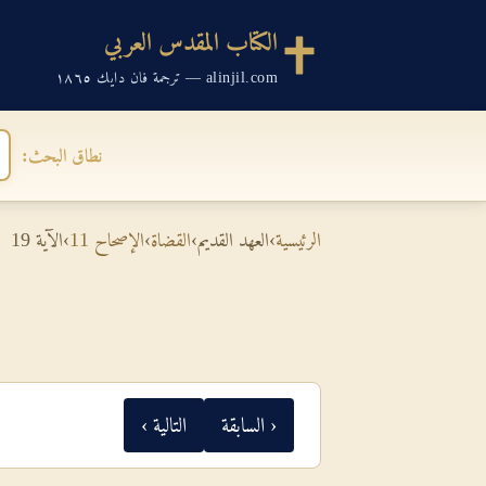
الكتاب المقدس العربي
alinjil.com — ترجمة فان دايك ١٨٦٥
نطاق البحث:
الرئيسية
›
العهد القديم
›
القضاة
›
الإصحاح 11
›
الآية 19
‹ السابقة
التالية ›