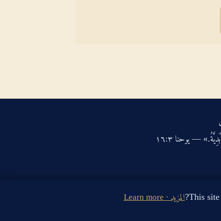
دِيَّةُ.» — يوحنا ‏٣‏:‏١٦‏
المزيد · Learn more