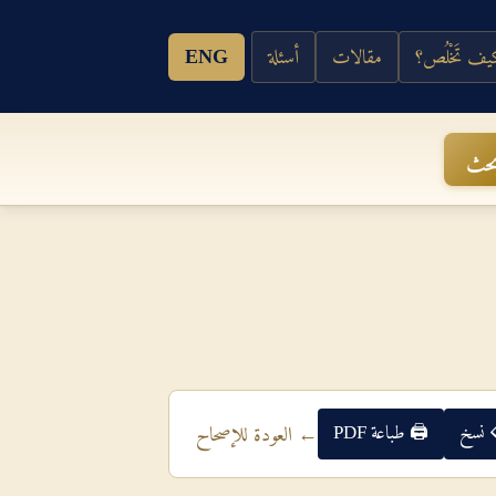
ف تَخْلُص؟
مقالات
أسئلة
ENG
حث
 نسخ
🖨 طباعة PDF
← العودة للإصحاح