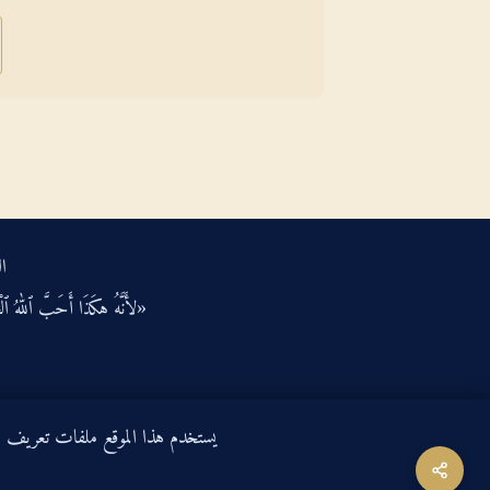
ال
«لأَنَّهُ هكَذَا أَحَبَّ ٱللهُ ٱلْعَ
يستخدم هذا الموقع ملفات تعريف الارتباط لتحسين ت