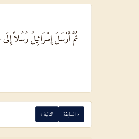
ثُمَّ أَرْسَلَ إِسْرَائِيلُ رُسُلاً إِلَ
‹ السابقة
التالية ›