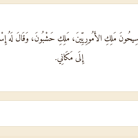
ى سِيحُونَ مَلِكِ الأَمُورِيِّينَ، مَلِكِ حَشْبُونَ، وَقَالَ لَهُ إِسْ
إِلَى مَكَانِي.