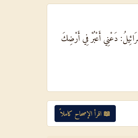
رَائِيلُ: دَعْنِي أَعْبُرْ فِي أَرْضِكَ
📖 اقرأ الإصحاح كاملاً