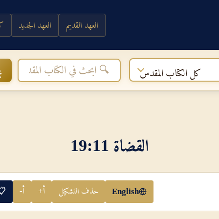
العهد القديم
العهد الجديد
كي
ب
كل الكتاب المقدس
القضاة 11‏:‏19
حذف التشكيل
أ+
أ-
📋
English