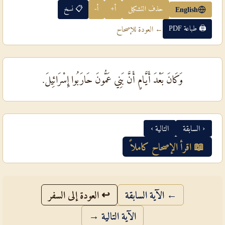
حذف التشكيل
أ+
أ-
📋 نسخ
English
🖨 طباعة PDF
← العودة للإصحاح
وَكَانَ بَعْدَ أَيَّامٍ أَنَّ بَنِي عَمُّونَ حَارَبُوا إِسْرَائِيلَ.
‹ السابقة
التالية ›
📖 اقرأ الإصحاح كاملاً
← الآية السابقة
↩ العودة إلى السفر
الآية التالية →