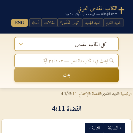
الكتاب المقدس العربي
alinjil.com — ترجمة فان دايك ١٨٦٥
العهد القديم
العهد الجديد
كيف تَخْلُص؟
مقالات
أسئلة
ENG
كل الكتاب المقدس
بحث
الرئيسية
›
العهد القديم
›
القضاة
›
الإصحاح 11
›
الآية 4
القضاة 11‏:‏4
‹ السابقة
التالية ›