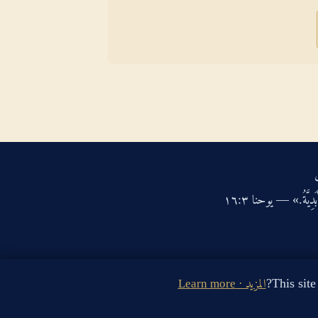
دِيَّةُ.» — يوحنا ‏٣‏:‏١٦‏
المزيد · Learn more