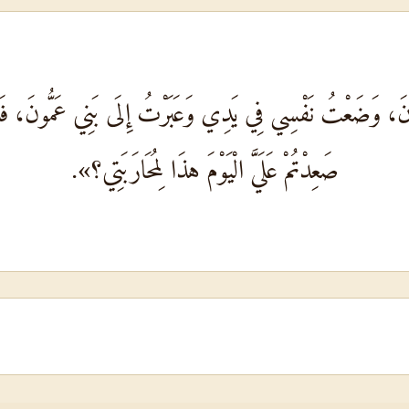
ِّصُونَ، وَضَعْتُ نَفْسِي فِي يَدِي وَعَبَرْتُ إِلَى بَنِي عَمُّونَ، فَدَف
صَعِدْتُمْ عَلَيَّ الْيَوْمَ هذَا لِمُحَارَبَتِي؟».