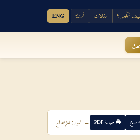
ف تَخْلُص؟
مقالات
أسئلة
ENG
حث
 نسخ
🖨 طباعة PDF
← العودة للإصحاح