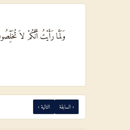
وَلَمَّا رَأَيْتُ أَنَّكُمْ لاَ تُخَل
‹ السابقة
التالية ›