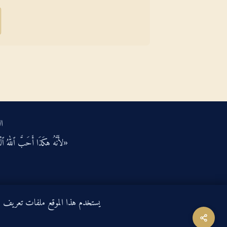
ال
«لأَنَّهُ هكَذَا أَحَبَّ ٱللهُ ٱلْعَ
يستخدم هذا الموقع ملفات تعريف الارتباط لتحسين ت