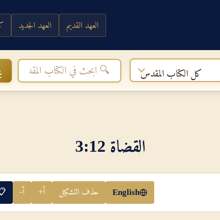
العهد القديم
العهد الجديد
كي
ب
كل الكتاب المقدس
القضاة 12‏:‏3
حذف التشكيل
أ+
أ-
📋
English