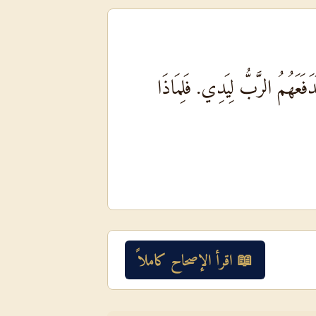
َعَهُمُ الرَّبُّ لِيَدِي. فَلِمَاذَا
📖 اقرأ الإصحاح كاملاً