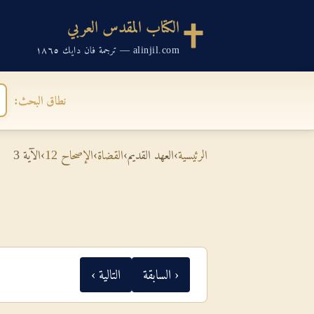
الكتاب المقدس العربي
alinjil.com — ترجمة فان دايك ١٨٦٥
نطاق البحث:
الرئيسية
›
العهد القديم
›
القضاة
›
الإصحاح 12
›
الآية 3
‹ السابقة
التالية ›