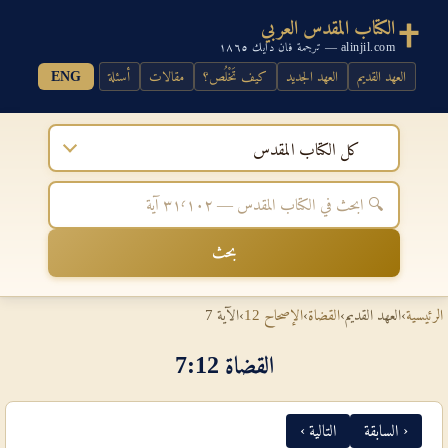
الكتاب المقدس العربي
alinjil.com — ترجمة فان دايك ١٨٦٥
العهد القديم
العهد الجديد
كيف تَخْلُص؟
مقالات
أسئلة
ENG
كل الكتاب المقدس
بحث
الرئيسية
›
العهد القديم
›
القضاة
›
الإصحاح 12
›
الآية 7
القضاة 12‏:‏7
‹ السابقة
التالية ›