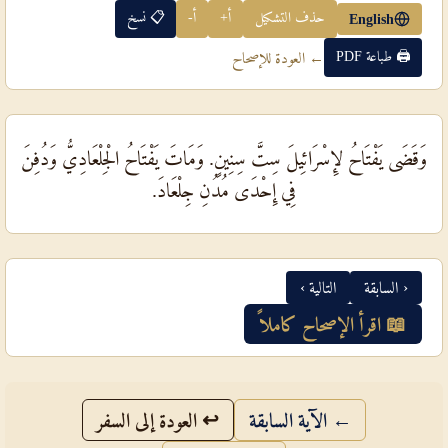
حذف التشكيل
أ+
أ-
📋 نسخ
English
🖨 طباعة PDF
← العودة للإصحاح
وَقَضَى يَفْتَاحُ لإِسْرَائِيلَ سِتَّ سِنِينٍ. وَمَاتَ يَفْتَاحُ الْجِلْعَادِيُّ وَدُفِنَ
فِي إِحْدَى مُدُنِ جِلْعَادَ.
‹ السابقة
التالية ›
📖 اقرأ الإصحاح كاملاً
← الآية السابقة
↩ العودة إلى السفر