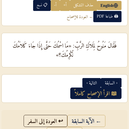
حذف التشكيل
أ+
أ-
📋 نسخ
English
🖨 طباعة PDF
← العودة للإصحاح
فَقَالَ مَنُوحُ لِمَلاَكِ الرَّبِّ: «مَا اسْمُكَ حَتَّى إِذَا جَاءَ كَلاَمُكَ
نُكْرِمُكَ؟»
‹ السابقة
التالية ›
📖 اقرأ الإصحاح كاملاً
← الآية السابقة
↩ العودة إلى السفر