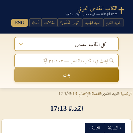
الكتاب المقدس العربي
alinjil.com — ترجمة فان دايك ١٨٦٥
العهد القديم
العهد الجديد
كيف تَخْلُص؟
مقالات
أسئلة
ENG
كل الكتاب المقدس
بحث
الرئيسية
›
العهد القديم
›
القضاة
›
الإصحاح 13
›
الآية 17
القضاة 13‏:‏17
‹ السابقة
التالية ›