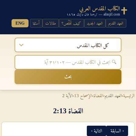
الكتاب المقدس العربي
alinjil.com — ترجمة فان دايك ١٨٦٥
العهد القديم
العهد الجديد
كيف تَخْلُص؟
مقالات
أسئلة
ENG
كل الكتاب المقدس
بحث
الرئيسية
›
العهد القديم
›
القضاة
›
الإصحاح 13
›
الآية 2
القضاة 13‏:‏2
‹ السابقة
التالية ›