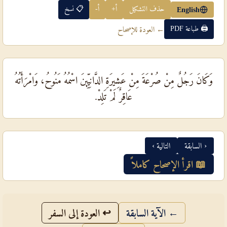
حذف التشكيل
أ+
أ-
📋 نسخ
English
🖨 طباعة PDF
← العودة للإصحاح
وَكَانَ رَجُلٌ مِنْ صُرْعَةَ مِنْ عَشِيرَةِ الدَّانِيِّينَ اسْمُهُ مَنُوحُ، وَامْرَأَتُهُ
عَاقِرٌ لَمْ تَلِدْ.
‹ السابقة
التالية ›
📖 اقرأ الإصحاح كاملاً
← الآية السابقة
↩ العودة إلى السفر