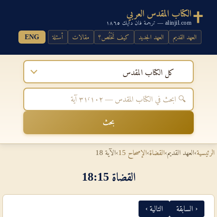
الكتاب المقدس العربي
alinjil.com — ترجمة فان دايك ١٨٦٥
العهد القديم
العهد الجديد
كيف تَخْلُص؟
مقالات
أسئلة
ENG
كل الكتاب المقدس
بحث
الرئيسية
›
العهد القديم
›
القضاة
›
الإصحاح 15
›
الآية 18
القضاة 15‏:‏18
‹ السابقة
التالية ›