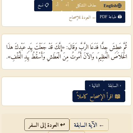
حذف التشكيل
أ+
أ-
📋 نسخ
English
🖨 طباعة PDF
← العودة للإصحاح
ثُمَّ عَطِشَ جِدًّا فَدَعَا الرَّبَّ وَقَالَ: «إِنَّكَ قَدْ جَعَلْتَ بِيَدِ عَبْدِكَ هذَا
الْخَلاَصَ الْعَظِيمَ، وَالآنَ أَمُوتُ مِنَ الْعَطَشِ وَأَسْقُطُ بِيَدِ الْغُلْفِ».
‹ السابقة
التالية ›
📖 اقرأ الإصحاح كاملاً
← الآية السابقة
↩ العودة إلى السفر