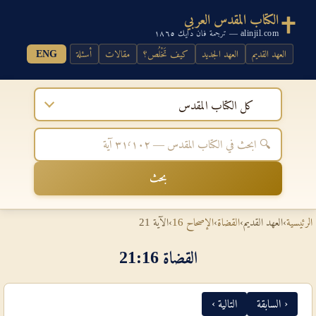
الكتاب المقدس العربي
alinjil.com — ترجمة فان دايك ١٨٦٥
العهد القديم
العهد الجديد
كيف تَخْلُص؟
مقالات
أسئلة
ENG
كل الكتاب المقدس
بحث
الرئيسية
›
العهد القديم
›
القضاة
›
الإصحاح 16
›
الآية 21
القضاة 16‏:‏21
‹ السابقة
التالية ›