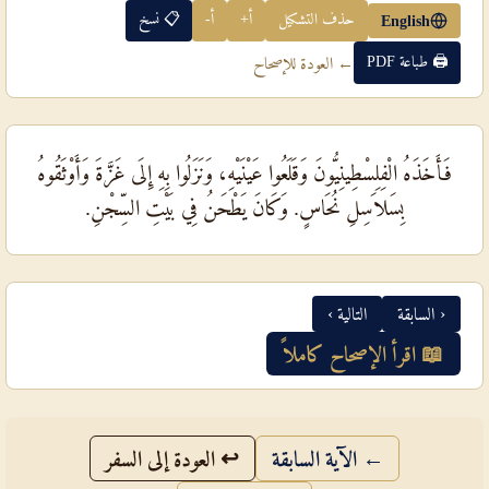
حذف التشكيل
أ+
أ-
📋 نسخ
English
🖨 طباعة PDF
← العودة للإصحاح
فَأَخَذَهُ الْفِلِسْطِينِيُّونَ وَقَلَعُوا عَيْنَيْهِ، وَنَزَلُوا بِهِ إِلَى غَزَّةَ وَأَوْثَقُوهُ
بِسَلاَسِلِ نُحَاسٍ. وَكَانَ يَطْحَنُ فِي بَيْتِ السِّجْنِ.
‹ السابقة
التالية ›
📖 اقرأ الإصحاح كاملاً
← الآية السابقة
↩ العودة إلى السفر