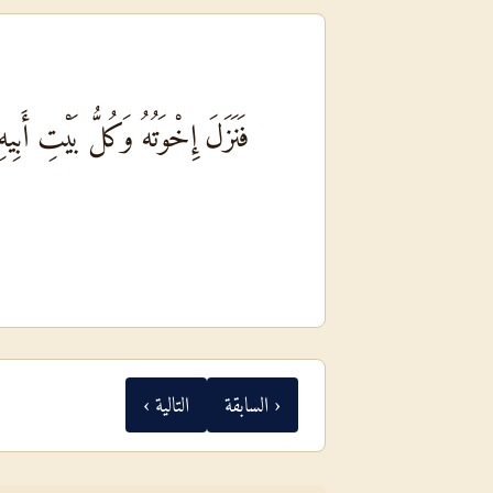
فَنَزَلَ إِخْوَتُهُ وَكُلُّ بَيْتِ أَبِ
‹ السابقة
التالية ›