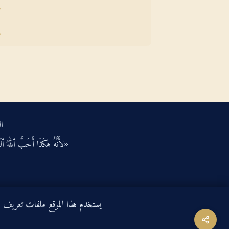
ال
«لأَنَّهُ هكَذَا أَحَبَّ ٱللهُ ٱلْعَ
يستخدم هذا الموقع ملفات تعريف الارتباط لتحسين ت