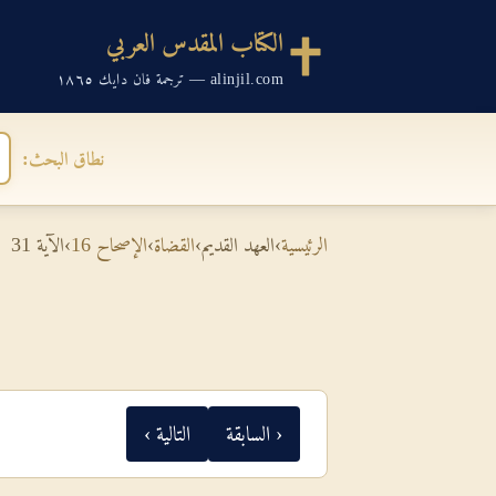
الكتاب المقدس العربي
alinjil.com — ترجمة فان دايك ١٨٦٥
نطاق البحث:
الرئيسية
›
العهد القديم
›
القضاة
›
الإصحاح 16
›
الآية 31
‹ السابقة
التالية ›