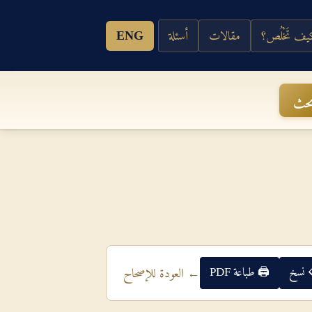
ف تَخْلُص؟
مقالات
أسئلة
ENG
حث
 نسخ
🖨 طباعة PDF
← العودة للإصحاح