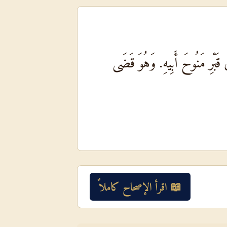
ي قَبْرِ مَنُوحَ أَبِيهِ. وَهُوَ قَضَى
📖 اقرأ الإصحاح كاملاً