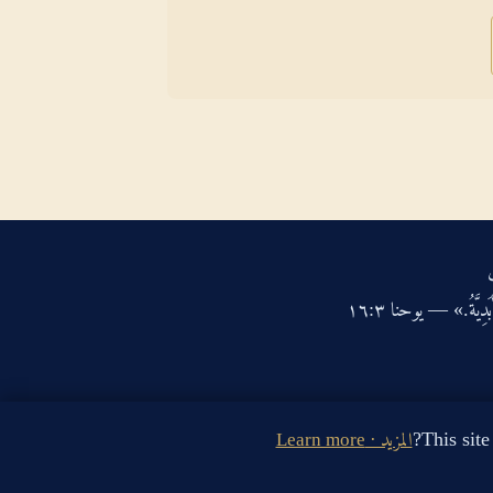
دِيَّةُ.» — يوحنا ‏٣‏:‏١٦‏
المزيد · Learn more