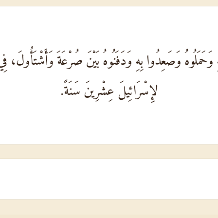
يهِ وَحَمَلُوهُ وَصَعِدُوا بِهِ وَدَفَنُوهُ بَيْنَ صُرْعَةَ وَأَشْتَأُولَ، فِ
لإِسْرَائِيلَ عِشْرِينَ سَنَةً.