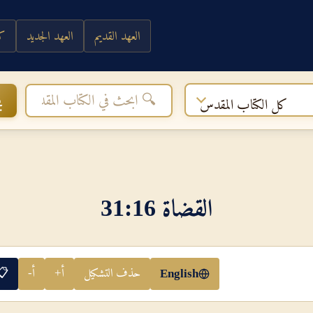
العهد القديم
العهد الجديد
كي
ب
كل الكتاب المقدس
القضاة 16‏:‏31
حذف التشكيل
أ+
أ-
📋
English