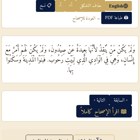
حذف التشكيل
أ+
أ-
📋 نسخ
English
🖨 طباعة PDF
← العودة للإصحاح
وَلَمْ يَكُنْ مَنْ يُنْقِذُ لأَنَّهَا بَعِيدَةٌ عَنْ صِيْدُونَ، وَلَمْ يَكُنْ لَهُمْ أَمْرٌ مَعَ
إِنْسَانٍ، وَهِيَ فِي الْوَادِي الَّذِي لِبَيْتِ رَحُوبَ. فَبَنَوْا الْمَدِينَةَ وَسَكَنُوا
بِهَا.
‹ السابقة
التالية ›
📖 اقرأ الإصحاح كاملاً