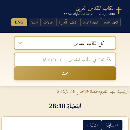
الكتاب المقدس العربي
alinjil.com — ترجمة فان دايك ١٨٦٥
العهد القديم
العهد الجديد
كيف تَخْلُص؟
مقالات
أسئلة
ENG
كل الكتاب المقدس
بحث
الرئيسية
›
العهد القديم
›
القضاة
›
الإصحاح 18
›
الآية 28
القضاة 18‏:‏28
‹ السابقة
التالية ›