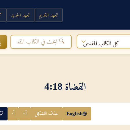
العهد القديم
العهد الجديد
كي
ب
كل الكتاب المقدس
القضاة 18‏:‏4
حذف التشكيل
أ+
أ-
📋
English