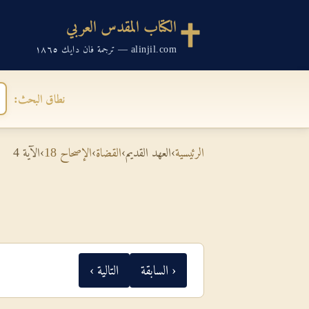
الكتاب المقدس العربي
alinjil.com — ترجمة فان دايك ١٨٦٥
نطاق البحث:
الرئيسية
›
العهد القديم
›
القضاة
›
الإصحاح 18
›
الآية 4
‹ السابقة
التالية ›