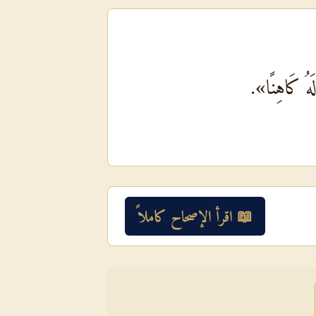
َهُ كَاهِنًا».
📖 اقرأ الإصحاح كاملاً