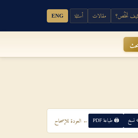
ف تَخْلُص؟
مقالات
أسئلة
ENG
حث
 نسخ
🖨 طباعة PDF
← العودة للإصحاح