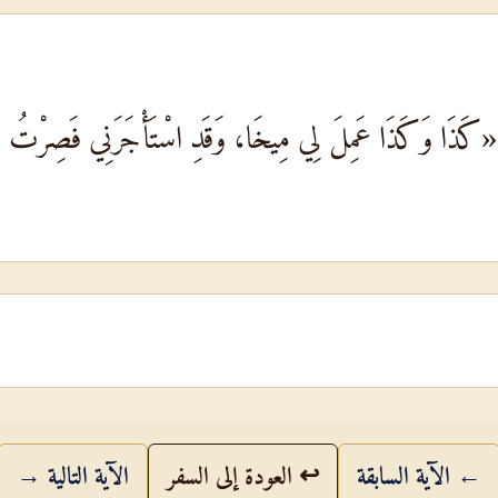
 «كَذَا وَكَذَا عَمِلَ لِي مِيخَا، وَقَدِ اسْتَأْجَرَنِي فَصِرْتُ ل
← الآية السابقة
↩ العودة إلى السفر
الآية التالية →