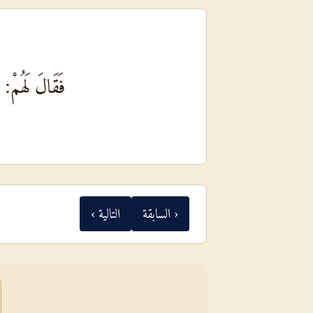
فَقَالَ لَهُمْ:
‹ السابقة
التالية ›