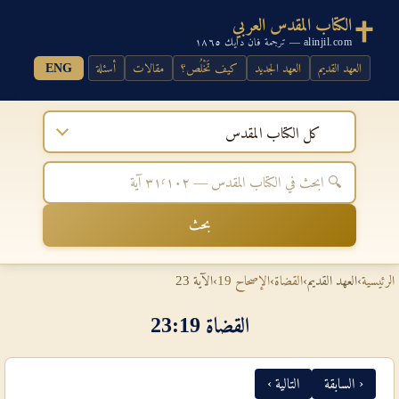
الكتاب المقدس العربي
alinjil.com — ترجمة فان دايك ١٨٦٥
العهد القديم
العهد الجديد
كيف تَخْلُص؟
مقالات
أسئلة
ENG
كل الكتاب المقدس
بحث
الرئيسية
›
العهد القديم
›
القضاة
›
الإصحاح 19
›
الآية 23
القضاة 19‏:‏23
‹ السابقة
التالية ›