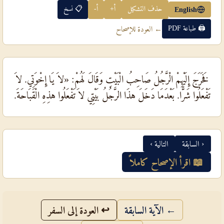
حذف التشكيل
أ+
أ-
📋 نسخ
English
🖨 طباعة PDF
← العودة للإصحاح
فَخَرَجَ إِلَيْهِمْ الْرَّجُلُ صَاحِبُ الْبَيْتِ وَقَالَ لَهُمْ: «لاَ يَا إِخْوَتِي. لاَ
تَفْعَلُوا شَرًّا. بَعْدَمَا دَخَلَ هذَا الرَّجُلُ بَيْتِي لاَ تَفْعَلُوا هذِهِ الْقَبَاحَةَ.
‹ السابقة
التالية ›
📖 اقرأ الإصحاح كاملاً
← الآية السابقة
↩ العودة إلى السفر