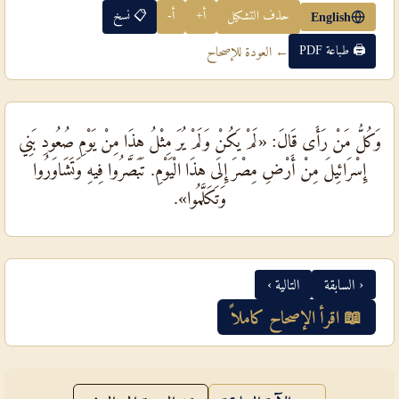
حذف التشكيل
أ+
أ-
📋 نسخ
English
🖨 طباعة PDF
← العودة للإصحاح
وَكُلُّ مَنْ رَأَى قَالَ: «لَمْ يَكُنْ وَلَمْ يُرَ مِثْلُ هذَا مِنْ يَوْمِ صُعُودِ بَنِي
إِسْرَائِيلَ مِنْ أَرْضِ مِصْرَ إِلَى هذَا الْيَوْمِ. تَبَصَّرُوا فِيهِ وَتَشَاوَرُوا
وَتَكَلَّمُوا».
‹ السابقة
التالية ›
📖 اقرأ الإصحاح كاملاً