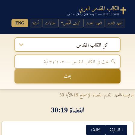
الكتاب المقدس العربي
alinjil.com — ترجمة فان دايك ١٨٦٥
العهد القديم
العهد الجديد
كيف تَخْلُص؟
مقالات
أسئلة
ENG
كل الكتاب المقدس
بحث
الرئيسية
›
العهد القديم
›
القضاة
›
الإصحاح 19
›
الآية 30
القضاة 19‏:‏30
‹ السابقة
التالية ›