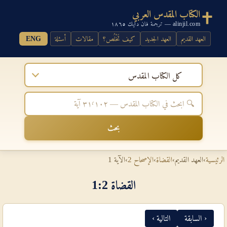
الكتاب المقدس العربي
alinjil.com — ترجمة فان دايك ١٨٦٥
العهد القديم
العهد الجديد
كيف تَخْلُص؟
مقالات
أسئلة
ENG
كل الكتاب المقدس
بحث
الرئيسية
›
العهد القديم
›
القضاة
›
الإصحاح 2
›
الآية 1
القضاة 2‏:‏1
‹ السابقة
التالية ›