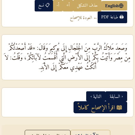
حذف التشكيل
أ+
أ-
📋 نسخ
English
🖨 طباعة PDF
← العودة للإصحاح
وَصَعِدَ مَلاَكُ الرَّبِّ مِنَ الْجِلْجَالِ إِلَى بُوكِيمَ وَقَالَ: «قَدْ أَصْعَدْتُكُمْ
مِنْ مِصْرَ وَأَتَيْتُ بِكُمْ إِلَى الأَرْضِ الَّتِي أَقْسَمْتُ لآبَائِكُمْ، وَقُلْتُ: لاَ
أَنْكُثُ عَهْدِي مَعَكُمْ إِلَى الأَبَدِ.
‹ السابقة
التالية ›
📖 اقرأ الإصحاح كاملاً