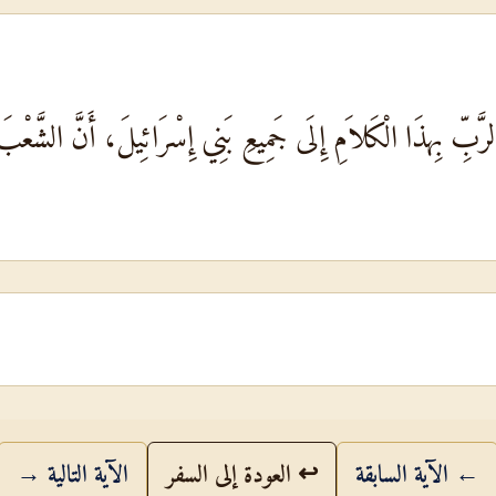
الرَّبِّ بِهذَا الْكَلاَمِ إِلَى جَمِيعِ بَنِي إِسْرَائِيلَ، أَنَّ الشَّعْب
← الآية السابقة
↩ العودة إلى السفر
الآية التالية →