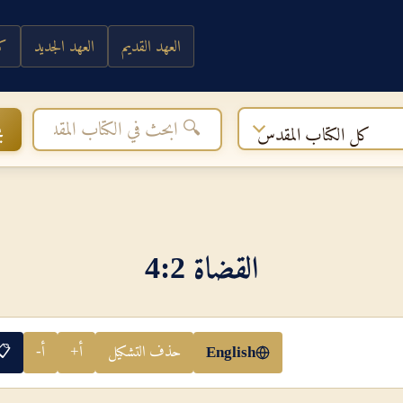
العهد القديم
العهد الجديد
كي
ب
كل الكتاب المقدس
القضاة 2‏:‏4
حذف التشكيل
أ+
أ-
📋
English