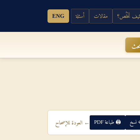
ف تَخْلُص؟
مقالات
أسئلة
ENG
حث
 نسخ
🖨 طباعة PDF
← العودة للإصحاح