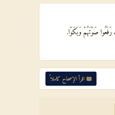
َ رَفَعُوا صَوْتَهُمْ وَبَكَوْا.
📖 اقرأ الإصحاح كاملاً