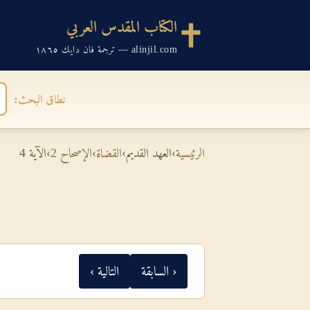
الكتاب المقدس العربي
alinjil.com — ترجمة فان دايك ١٨٦٥
نطاق البحث:
الرئيسية
›
العهد القديم
›
القضاة
›
الإصحاح 2
›
الآية 4
‹ السابقة
التالية ›