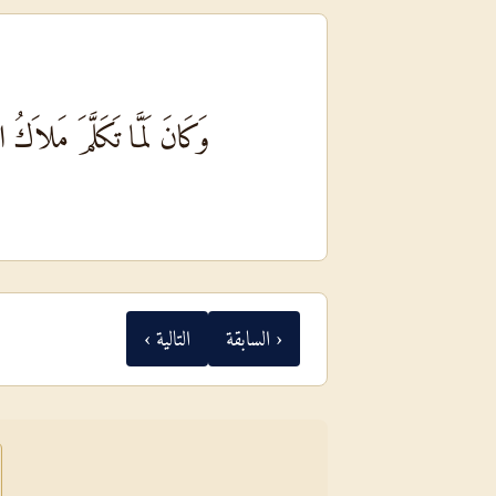
وَكَانَ لَمَّا تَكَلَّمَ مَلاَكُ 
‹ السابقة
التالية ›