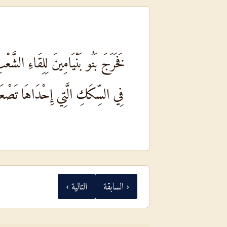
فَخَرَجَ بَنُو بَنْيَامِينَ لِلِقَاءِ الشَّ
فِي السِّكَكِ الَّتِي إِحْدَاهَا تَصْعَ
‹ السابقة
التالية ›