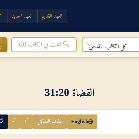
العهد القديم
العهد الجديد
كي
ب
كل الكتاب المقدس
القضاة 20‏:‏31
حذف التشكيل
أ+
أ-
📋
English