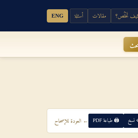
ف تَخْلُص؟
مقالات
أسئلة
ENG
حث
 نسخ
🖨 طباعة PDF
← العودة للإصحاح