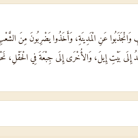
عْبِ وَانْجَذَبُوا عَنِ الْمَدِينَةِ، وَأَخَذُوا يَضْرِبُونَ مِنَ الشَّعْبِ قَ
دُ إِلَى بَيْتِ إِيلَ، وَالأُخْرَى إِلَى جِبْعَةَ فِي الْحَقْلِ، نَحْوَ