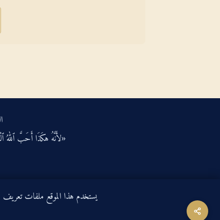
ال
«لأَنَّهُ هكَذَا أَحَبَّ ٱللهُ ٱلْعَ
يستخدم هذا الموقع ملفات تعريف الارتباط لتحسين ت