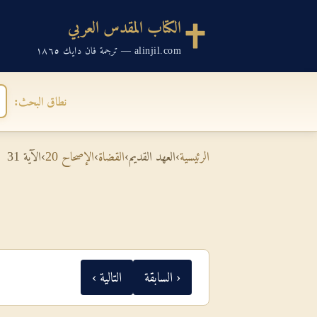
الكتاب المقدس العربي
alinjil.com — ترجمة فان دايك ١٨٦٥
نطاق البحث:
الرئيسية
›
العهد القديم
›
القضاة
›
الإصحاح 20
›
الآية 31
‹ السابقة
التالية ›