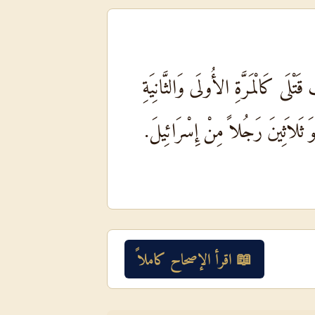
تْلَى كَالْمَرَّةِ الأُولَى وَالثَّانِيَةِ
 ثَلاَثِينَ رَجُلاً مِنْ إِسْرَائِيلَ.
📖 اقرأ الإصحاح كاملاً