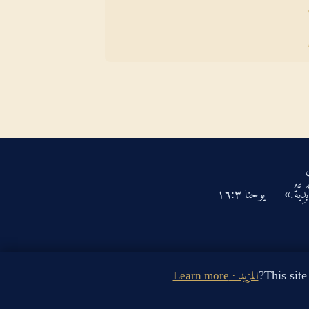
دِيَّةُ.» — يوحنا ‏٣‏:‏١٦‏
المزيد · Learn more