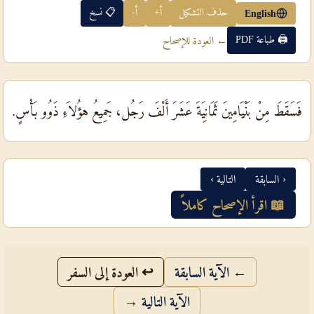
حذف التشكيل
أ+
أ-
📋 نسخ
English
🖨 طباعة PDF
← العودة للإصحاح
فَسَقَطَ مِنْ بَنْيَامِينَ ثَمَانِيَةَ عَشَرَ أَلْفَ رَجُل، جَمِيعُ هؤُلاَءِ ذَوُو بَأْسٍ.
‹ السابقة
التالية ›
📖 اقرأ الإصحاح كاملاً
← الآية السابقة
↩ العودة إلى السفر
الآية التالية →