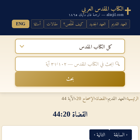
الكتاب المقدس العربي
alinjil.com — ترجمة فان دايك ١٨٦٥
العهد القديم
العهد الجديد
كيف تَخْلُص؟
مقالات
أسئلة
ENG
كل الكتاب المقدس
بحث
الرئيسية
›
العهد القديم
›
القضاة
›
الإصحاح 20
›
الآية 44
القضاة 20‏:‏44
‹ السابقة
التالية ›