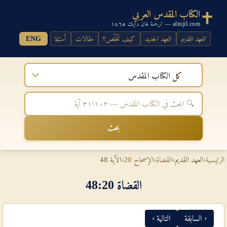
الكتاب المقدس العربي
alinjil.com — ترجمة فان دايك ١٨٦٥
العهد القديم
العهد الجديد
كيف تَخْلُص؟
مقالات
أسئلة
ENG
كل الكتاب المقدس
بحث
الرئيسية
›
العهد القديم
›
القضاة
›
الإصحاح 20
›
الآية 48
القضاة 20‏:‏48
‹ السابقة
التالية ›