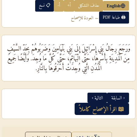
حذف التشكيل
أ+
أ-
📋 نسخ
English
🖨 طباعة PDF
← العودة للإصحاح
وَرَجَعَ رِجَالُ بَنِي إِسْرَائِيلَ إِلَى بَنِي بَنْيَامِينَ وَضَرَبُوهُمْ بِحَدِّ السَّيْفِ
مِنَ الْمَدِينَةِ بِأَسْرِهَا، حَتَّى الْبَهَائِمَ، حَتَّى كُلَّ مَا وُجِدَ. وَأَيْضًا جَمِيعُ
الْمُدُنِ الَّتِي وُجِدَتْ أَحْرَقُوهَا بِالنَّارِ.
‹ السابقة
التالية ›
📖 اقرأ الإصحاح كاملاً