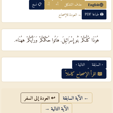
حذف التشكيل
أ+
أ-
📋 نسخ
English
🖨 طباعة PDF
← العودة للإصحاح
هُوَذَا كُلُّكُمْ بَنُو إِسْرَائِيلَ. هَاتُوا حُكْمَكُمْ وَرَأْيَكُمْ ههُنَا».
‹ السابقة
التالية ›
📖 اقرأ الإصحاح كاملاً
← الآية السابقة
↩ العودة إلى السفر
الآية التالية →