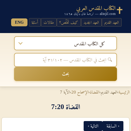
الكتاب المقدس العربي
alinjil.com — ترجمة فان دايك ١٨٦٥
العهد القديم
العهد الجديد
كيف تَخْلُص؟
مقالات
أسئلة
ENG
كل الكتاب المقدس
بحث
الرئيسية
›
العهد القديم
›
القضاة
›
الإصحاح 20
›
الآية 7
القضاة 20‏:‏7
‹ السابقة
التالية ›