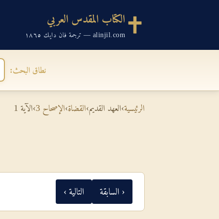
الكتاب المقدس العربي
alinjil.com — ترجمة فان دايك ١٨٦٥
نطاق البحث:
الرئيسية
›
العهد القديم
›
القضاة
›
الإصحاح 3
›
الآية 1
‹ السابقة
التالية ›