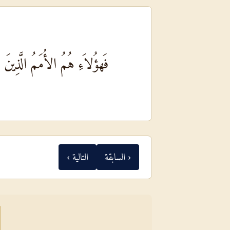
فَهؤُلاَءِ هُمُ الأُمَمُ الَّذِينَ ت
‹ السابقة
التالية ›