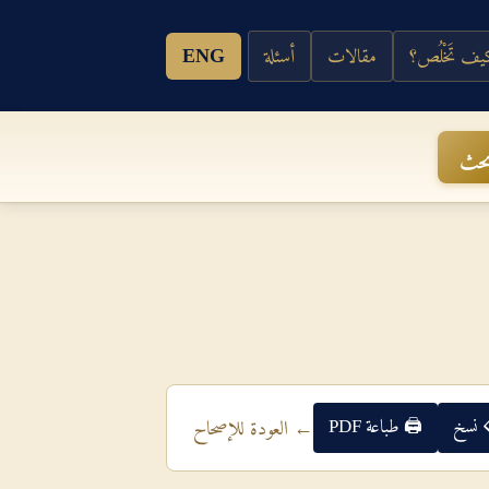
ف تَخْلُص؟
مقالات
أسئلة
ENG
حث
 نسخ
🖨 طباعة PDF
← العودة للإصحاح