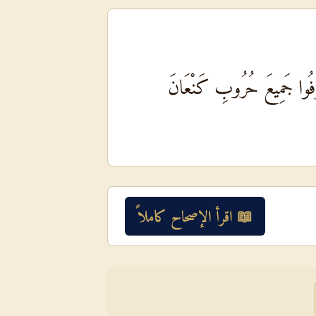
َعْرِفُوا جَمِيعَ حُرُوبِ كَنْعَانَ
📖 اقرأ الإصحاح كاملاً