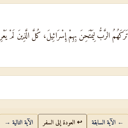
َرَكَهُمُ الرَّبُّ لِيَمْتَحِنَ بِهِمْ إِسْرَائِيلَ، كُلَّ الَّذِينَ لَمْ ي
← الآية السابقة
↩ العودة إلى السفر
الآية التالية →