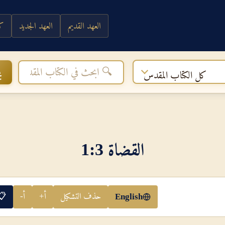
العهد القديم
العهد الجديد
كي
ب
كل الكتاب المقدس
القضاة 3‏:‏1
حذف التشكيل
أ+
أ-
📋
English