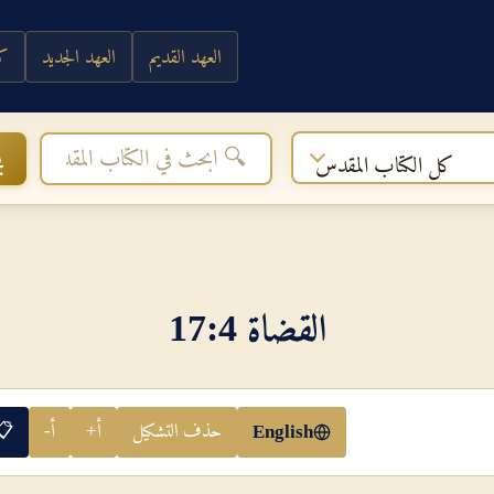
العهد القديم
العهد الجديد
كي
ب
كل الكتاب المقدس
القضاة 4‏:‏17
حذف التشكيل
أ+
أ-
📋
English