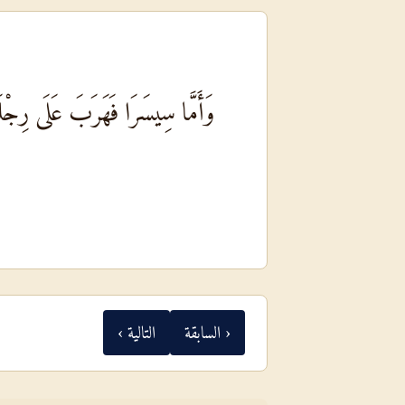
وَأَمَّا سِيسَرَا فَهَرَبَ عَلَى رِجْلَي
‹ السابقة
التالية ›