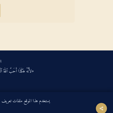
ال
«لأَنَّهُ هكَذَا أَحَبَّ ٱللهُ ٱلْعَ
يستخدم هذا الموقع ملفات تعريف الارتباط لتحسين ت