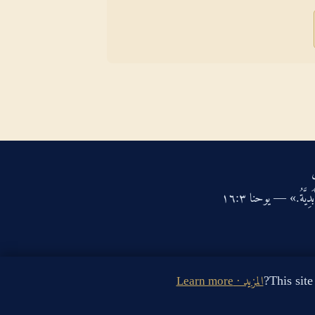
دِيَّةُ.» — يوحنا ‏٣‏:‏١٦‏
المزيد · Learn more