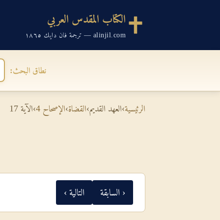
الكتاب المقدس العربي
alinjil.com — ترجمة فان دايك ١٨٦٥
نطاق البحث:
الرئيسية
›
العهد القديم
›
القضاة
›
الإصحاح 4
›
الآية 17
‹ السابقة
التالية ›