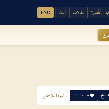
ف تَخْلُص؟
مقالات
أسئلة
ENG
حث
 نسخ
🖨 طباعة PDF
← العودة للإصحاح