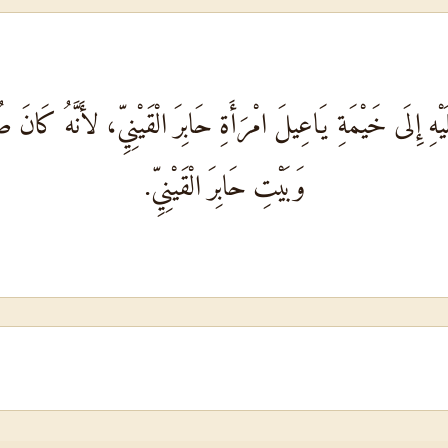
ْهِ إِلَى خَيْمَةِ يَاعِيلَ امْرَأَةِ حَابِرَ الْقَيْنِيِّ، لأَنَّهُ كَانَ
وَبَيْتِ حَابِرَ الْقَيْنِيِّ.