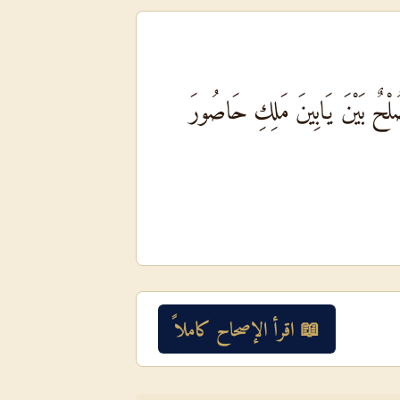
 صُلْحٌ بَيْنَ يَابِينَ مَلِكِ حَاصُورَ
📖 اقرأ الإصحاح كاملاً