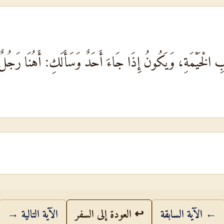
بِ الْخَيْمَةِ، وَيَكُونُ إِذَا جَاءَ أَحَدٌ وَسَأَلَكِ: أَهُنَا رَجُلٌ
← الآية السابقة
↩ العودة إلى السفر
الآية التالية →