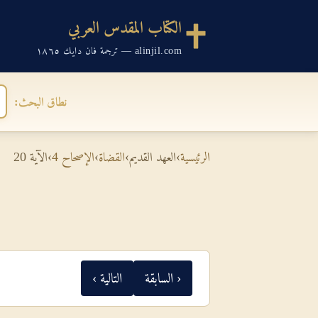
الكتاب المقدس العربي
alinjil.com — ترجمة فان دايك ١٨٦٥
نطاق البحث:
الرئيسية
›
العهد القديم
›
القضاة
›
الإصحاح 4
›
الآية 20
‹ السابقة
التالية ›