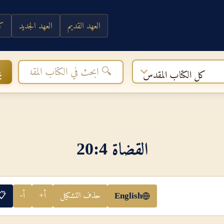
العهد القديم
العهد الجديد
كي
ب
كل الكتاب المقدس
القضاة 4‏:‏20
حذف التشكيل
أ+
أ-
📋
English