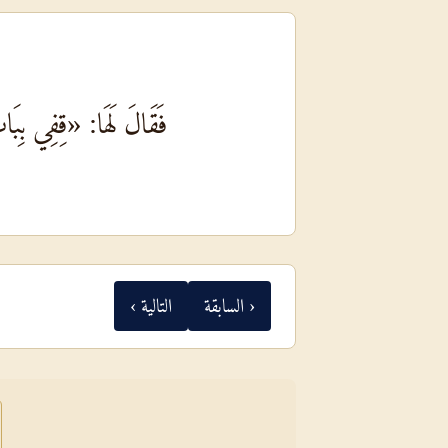
فَقَالَ لَهَا: «قِفِي بِبَا
‹ السابقة
التالية ›