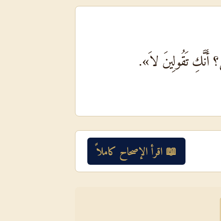
؟ أَنَّكِ تَقُولِينَ لاَ».
📖 اقرأ الإصحاح كاملاً