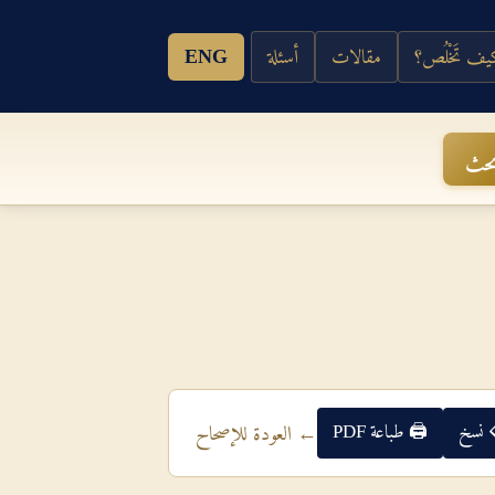
ف تَخْلُص؟
مقالات
أسئلة
ENG
حث
 نسخ
🖨 طباعة PDF
← العودة للإصحاح