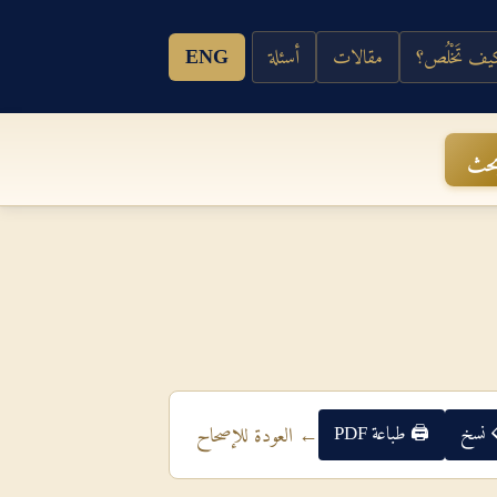
ف تَخْلُص؟
مقالات
أسئلة
ENG
حث
 نسخ
🖨 طباعة PDF
← العودة للإصحاح