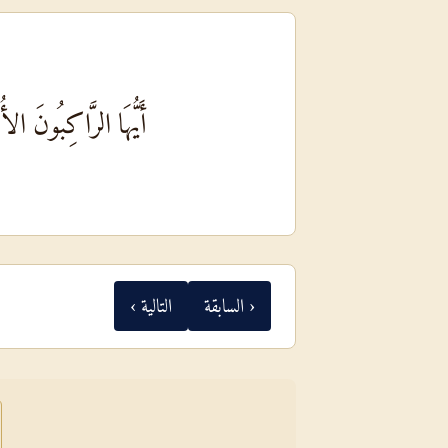
أَيُّهَا الرَّاكِبُونَ 
‹ السابقة
التالية ›