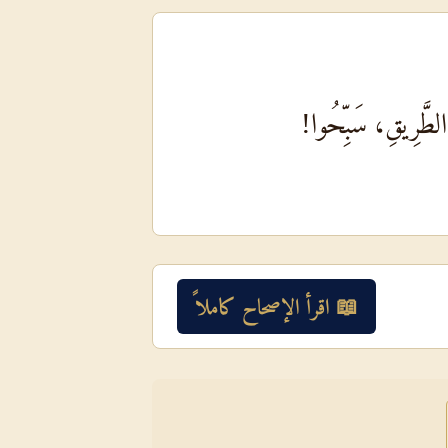
الطَّرِيقِ، سَبِّحُوا!
📖 اقرأ الإصحاح كاملاً