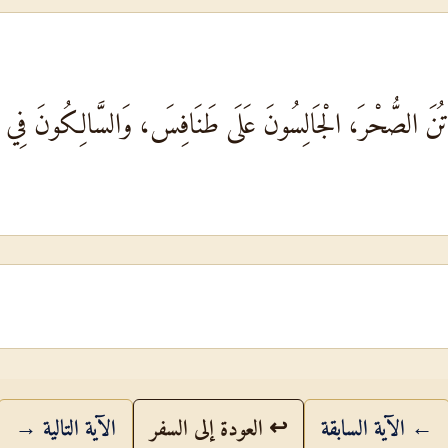
الأُتُنَ الصُّحْرَ، الْجَالِسُونَ عَلَى طَنَافِسَ، وَالسَّالِكُونَ فِي 
← الآية السابقة
↩ العودة إلى السفر
الآية التالية →