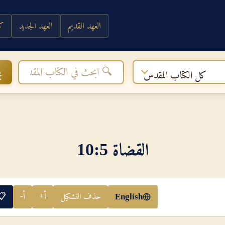
العهد القديم
العهد الجديد
كي
ب
كل الكتاب المقدس
القضاة 5‏:‏10
حذف التشكيل
أ+
أ-
📋
English