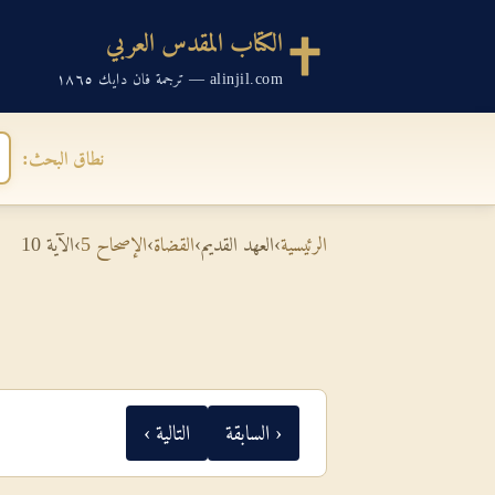
الكتاب المقدس العربي
alinjil.com — ترجمة فان دايك ١٨٦٥
نطاق البحث:
الرئيسية
›
العهد القديم
›
القضاة
›
الإصحاح 5
›
الآية 10
‹ السابقة
التالية ›