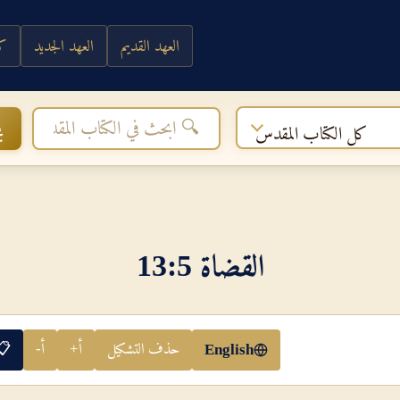
العهد القديم
العهد الجديد
كي
ب
كل الكتاب المقدس
القضاة 5‏:‏13
حذف التشكيل
أ+
أ-
📋
English