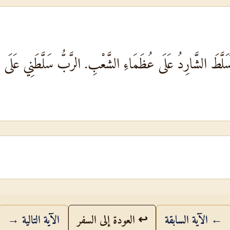
سَلَّطَ الشَّارِدُ عَلَى عُظَمَاءِ الشَّعْبِ. الرَّبُّ سَلَّطَنِي عَلَى الْج
← الآية السابقة
↩ العودة إلى السفر
الآية التالية →