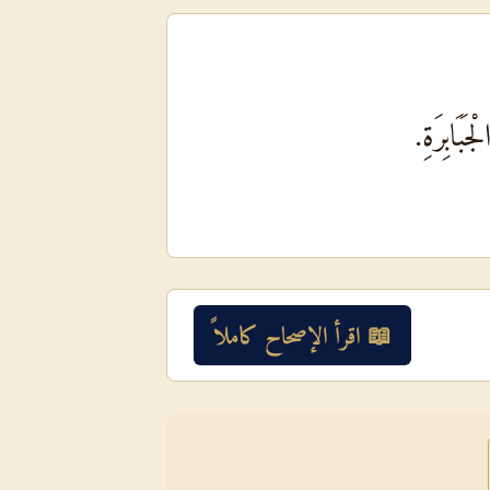
َبَابِرَةِ.
📖 اقرأ الإصحاح كاملاً