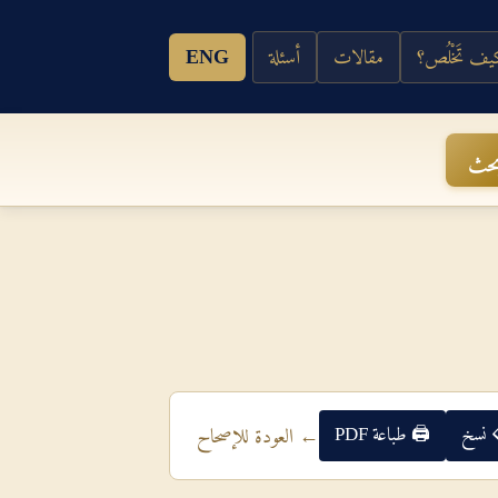
ف تَخْلُص؟
مقالات
أسئلة
ENG
حث
 نسخ
🖨 طباعة PDF
← العودة للإصحاح