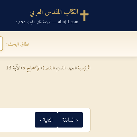
الكتاب المقدس العربي
alinjil.com — ترجمة فان دايك ١٨٦٥
نطاق البحث:
الرئيسية
›
العهد القديم
›
القضاة
›
الإصحاح 5
›
الآية 13
‹ السابقة
التالية ›