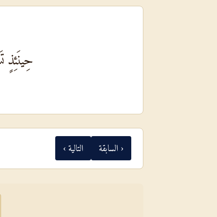
حِينَئِذٍ تَ
‹ السابقة
التالية ›