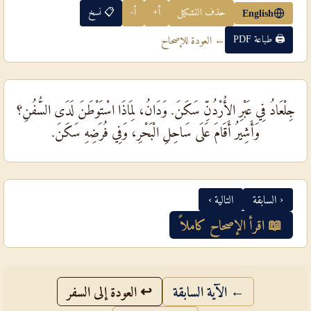
حذف التشكيل
أ+
أ-
📋 نسخ
English
🖨 طباعة PDF
← العودة للإصحاح
جِلْعَادُ فِي عَبْرِ الأُرْدُنِّ سَكَنَ. وَدَانُ، لِمَاذَا اسْتَوْطَنَ لَدَى السُّفُنِ؟
وَأَشِيرُ أَقَامَ عَلَى سَاحِلِ الْبَحْرِ، وَفِي فُرَضِهِ سَكَنَ.
‹ السابقة
التالية ›
📖 اقرأ الإصحاح كاملاً
← الآية السابقة
↩ العودة إلى السفر