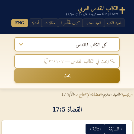
الكتاب المقدس العربي
alinjil.com — ترجمة فان دايك ١٨٦٥
العهد القديم
العهد الجديد
كيف تَخْلُص؟
مقالات
أسئلة
ENG
كل الكتاب المقدس
بحث
الرئيسية
›
العهد القديم
›
القضاة
›
الإصحاح 5
›
الآية 17
القضاة 5‏:‏17
‹ السابقة
التالية ›