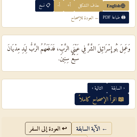
حذف التشكيل
أ+
أ-
📋 نسخ
English
🖨 طباعة PDF
← العودة للإصحاح
وَعَمِلَ بَنُو إِسْرَائِيلَ الشَّرَّ فِي عَيْنَيِ الرَّبِّ، فَدَفَعَهُمُ الرَّبُّ لِيَدِ مِدْيَانَ
سَبْعَ سِنِينَ.
‹ السابقة
التالية ›
📖 اقرأ الإصحاح كاملاً
← الآية السابقة
↩ العودة إلى السفر