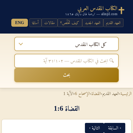
الكتاب المقدس العربي
alinjil.com — ترجمة فان دايك ١٨٦٥
العهد القديم
العهد الجديد
كيف تَخْلُص؟
مقالات
أسئلة
ENG
كل الكتاب المقدس
بحث
الرئيسية
›
العهد القديم
›
القضاة
›
الإصحاح 6
›
الآية 1
القضاة 6‏:‏1
‹ السابقة
التالية ›