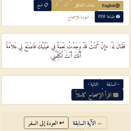
حذف التشكيل
أ+
أ-
📋 نسخ
English
🖨 طباعة PDF
← العودة للإصحاح
فَقَالَ لَهُ: «إِنْ كُنْتُ قَدْ وَجَدْتُ نِعْمَةً فِي عَيْنَيْكَ فَاصْنَعْ لِي عَلاَمَةً
أَنَّكَ أَنْتَ تُكَلِّمُنِي.
‹ السابقة
التالية ›
📖 اقرأ الإصحاح كاملاً
← الآية السابقة
↩ العودة إلى السفر