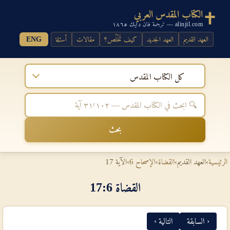
الكتاب المقدس العربي
alinjil.com — ترجمة فان دايك ١٨٦٥
العهد القديم
العهد الجديد
كيف تَخْلُص؟
مقالات
أسئلة
ENG
كل الكتاب المقدس
بحث
الرئيسية
›
العهد القديم
›
القضاة
›
الإصحاح 6
›
الآية 17
القضاة 6‏:‏17
‹ السابقة
التالية ›