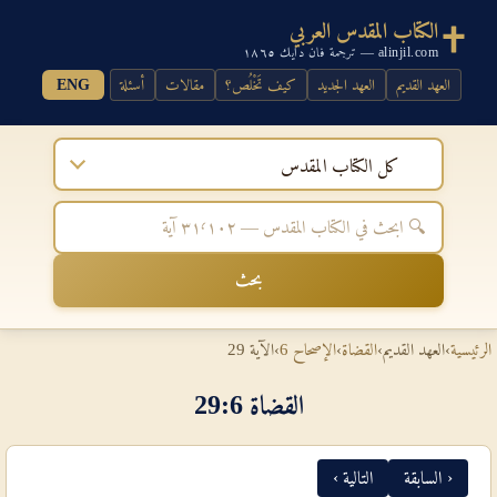
الكتاب المقدس العربي
alinjil.com — ترجمة فان دايك ١٨٦٥
العهد القديم
العهد الجديد
كيف تَخْلُص؟
مقالات
أسئلة
ENG
كل الكتاب المقدس
بحث
الرئيسية
›
العهد القديم
›
القضاة
›
الإصحاح 6
›
الآية 29
القضاة 6‏:‏29
‹ السابقة
التالية ›