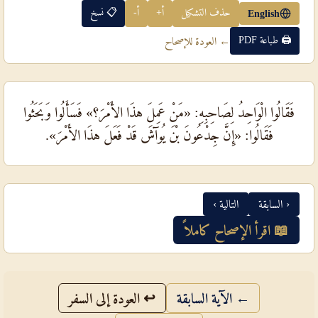
حذف التشكيل
أ+
أ-
📋 نسخ
English
🖨 طباعة PDF
← العودة للإصحاح
فَقَالُوا الْوَاحِدُ لِصَاحِبِهِ: «مَنْ عَمِلَ هذَا الأَمْرَ؟» فَسَأَلُوا وَبَحَثُوا
فَقَالُوا: «إِنَّ جِدْعُونَ بْنَ يُوآشَ قَدْ فَعَلَ هذَا الأَمْرَ».
‹ السابقة
التالية ›
📖 اقرأ الإصحاح كاملاً
← الآية السابقة
↩ العودة إلى السفر