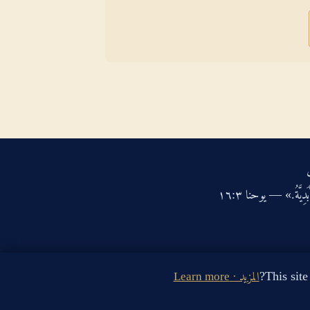
دِيَّةُ.» — يوحنا ‏٣‏:‏١٦‏
المزيد · Learn more