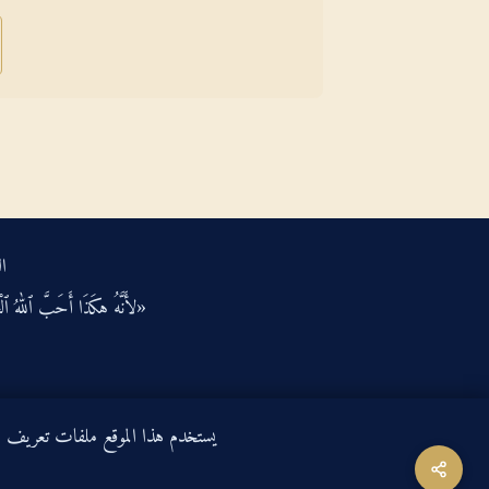
ال
«لأَنَّهُ هكَذَا أَحَبَّ ٱللهُ ٱلْعَ
يستخدم هذا الموقع ملفات تعريف الارتباط لتحسين ت