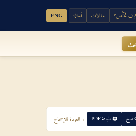
ف تَخْلُص؟
مقالات
أسئلة
ENG
حث
 نسخ
🖨 طباعة PDF
← العودة للإصحاح