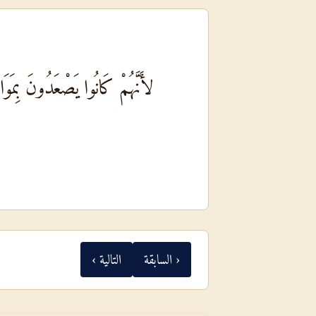
لأَنَّهُمْ كَانُوا يَصْعَدُونَ بِمَوَا
‹ السابقة
التالية ›