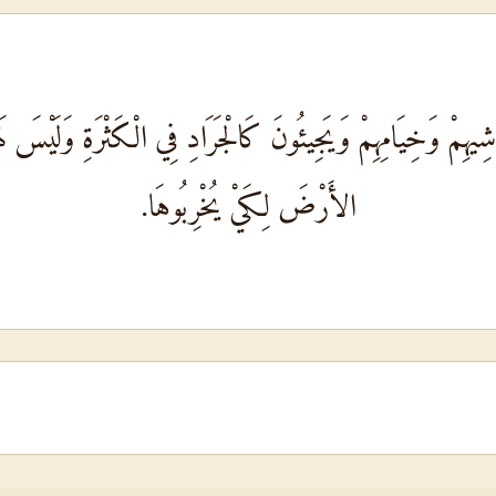
شِيهِمْ وَخِيَامِهِمْ وَيَجِيئُونَ كَالْجَرَادِ فِي الْكَثْرَةِ وَلَيْسَ لَهُ
الأَرْضَ لِكَيْ يُخْرِبُوهَا.