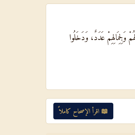
مْ وَلِجِمَالِهِمْ عَدَدٌ، وَدَخَلُوا
📖 اقرأ الإصحاح كاملاً