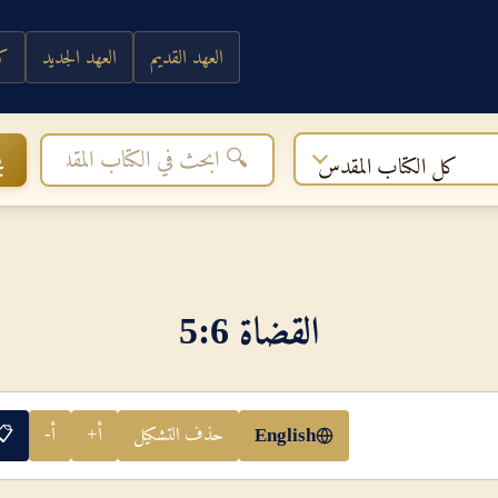
العهد القديم
العهد الجديد
كي
ب
كل الكتاب المقدس
القضاة 6‏:‏5
حذف التشكيل
أ+
أ-
📋
English