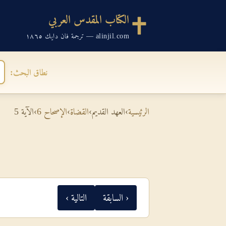
الكتاب المقدس العربي
alinjil.com — ترجمة فان دايك ١٨٦٥
نطاق البحث:
الرئيسية
›
العهد القديم
›
القضاة
›
الإصحاح 6
›
الآية 5
‹ السابقة
التالية ›