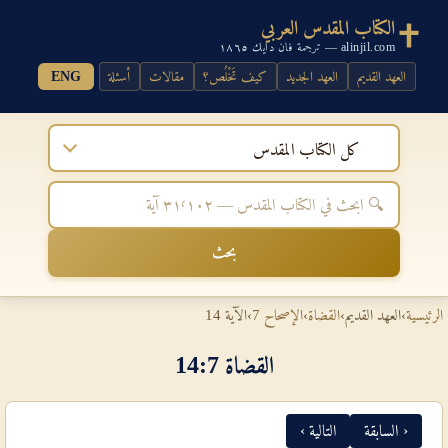
الكتاب المقدس العربي
alinjil.com — ترجمة فان دايك ١٨٦٥
العهد القديم
العهد الجديد
كيف تَخْلُص؟
مقالات
أسئلة
ENG
كل الكتاب المقدس
بحث
الرئيسية
›
العهد القديم
›
القضاة
›
الإصحاح 7
›
الآية 14
القضاة 7‏:‏14
‹ السابقة
التالية ›