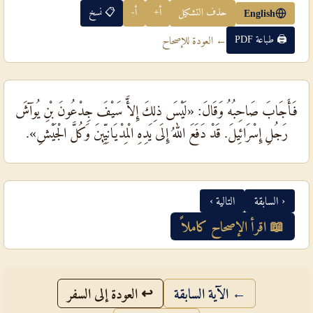
حذف التشكيل
أ+
أ-
📋 نسخ
English
🖨 طباعة PDF
← العودة للإصحاح
فَأَجَابَ صَاحِبُهُ وَقَالَ: «لَيْسَ ذلِكَ إِلأَّ سَيْفَ جِدْعُونَ بْنِ يُوآشَ
رَجُلِ إِسْرَائِيلَ. قَدْ دَفَعَ اللهُ إِلَى يَدِهِ الْمِدْيَانِيِّينَ وَكُلَّ الْجَيْشِ».
‹ السابقة
التالية ›
📖 اقرأ الإصحاح كاملاً
← الآية السابقة
↩ العودة إلى السفر