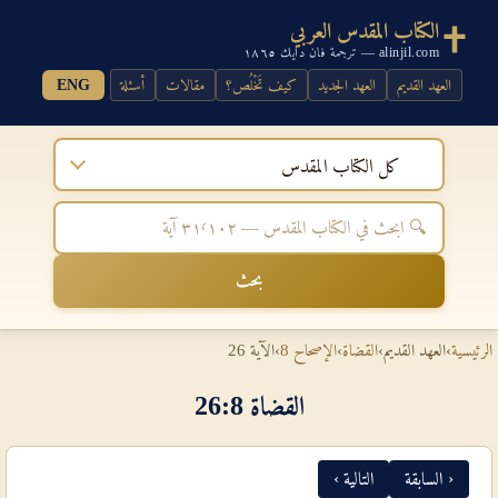
الكتاب المقدس العربي
alinjil.com — ترجمة فان دايك ١٨٦٥
العهد القديم
العهد الجديد
كيف تَخْلُص؟
مقالات
أسئلة
ENG
كل الكتاب المقدس
بحث
الرئيسية
›
العهد القديم
›
القضاة
›
الإصحاح 8
›
الآية 26
القضاة 8‏:‏26
‹ السابقة
التالية ›