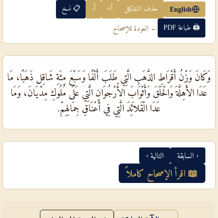
حذف التشكيل
أ+
أ-
📋 نسخ
English
🖨 طباعة PDF
← العودة للإصحاح
وَكَانَ وَزْنُ أَقْرَاطِ الذَّهَبِ الَّتِي طَلَبَ أَلْفًا وَسَبْعَ مِئَةِ شَاقِل ذَهَبًا، مَا
عَدَا الأَهِلَّةَ وَالْحَلَقَ وَأَثْوَابَ الأُرْجُوَانِ الَّتِي عَلَى مُلُوكِ مِدْيَانَ، وَمَا
عَدَا الْقَلاَئِدَ الَّتِي فِي أَعْنَاقِ جِمَالِهِمْ.
‹ السابقة
التالية ›
📖 اقرأ الإصحاح كاملاً