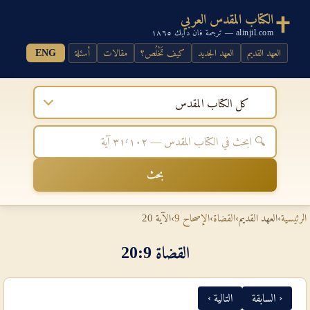
الكتاب المقدس العربي
alinjil.com — ترجمة فان دايك ١٨٦٥
العهد القديم
العهد الجديد
كيف تَخْلُص؟
مقالات
أسئلة
ENG
كل الكتاب المقدس
بحث
الرئيسية
›
العهد القديم
›
القضاة
›
الإصحاح 9
›
الآية 20
القضاة 9‏:‏20
‹ السابقة
التالية ›