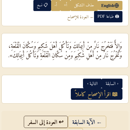
حذف التشكيل
أ+
أ-
📋 نسخ
English
🖨 طباعة PDF
← العودة للإصحاح
وَإِلأَّ فَتَخْرُجَ نَارٌ مِنْ أَبِيمَالِكَ وَتَأْكُلَ أَهْلَ شَكِيمَ وَسُكَّانَ الْقَلْعَةِ،
وَتَخْرُجَ نَارٌ مِنْ أَهْلِ شَكِيمَ وَمِنْ سُكَّانِ الْقَلْعَةِ وَتَأْكُلَ أَبِيمَالِكَ».
‹ السابقة
التالية ›
📖 اقرأ الإصحاح كاملاً
← الآية السابقة
↩ العودة إلى السفر